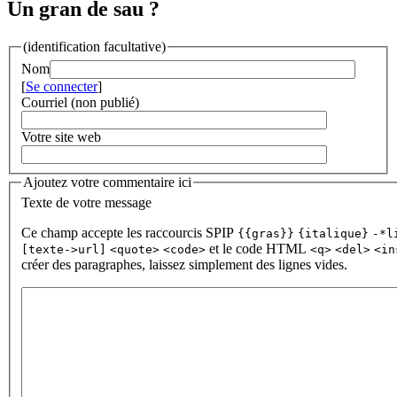
Un gran de sau ?
(identification facultative)
Nom
[
Se connecter
]
Courriel (non publié)
Votre site web
Ajoutez votre commentaire ici
Texte de votre message
Ce champ accepte les raccourcis SPIP
{{gras}}
{italique}
-*l
et le code HTML
[texte->url]
<quote>
<code>
<q>
<del>
<in
créer des paragraphes, laissez simplement des lignes vides.