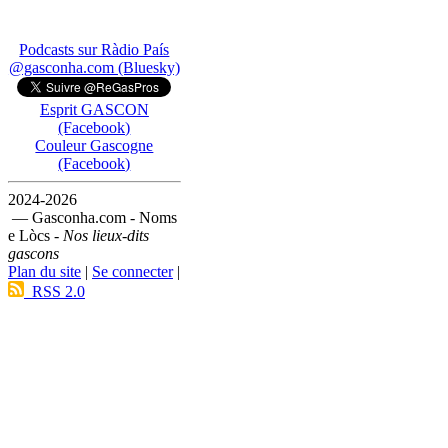
Podcasts sur Ràdio País
@gasconha.com (Bluesky)
Esprit GASCON
(Facebook)
Couleur Gascogne
(Facebook)
2024-2026
— Gasconha.com - Noms
e Lòcs -
Nos lieux-dits
gascons
Plan du site
|
Se connecter
|
RSS 2.0