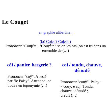
Le Couget
en graphie alibertine :
(lo) Cojet ? Cojèth ?
Prononcer "Coujétt", "Couyèth" selon les cas (on est ici dans un
ensemble de (…)
còi
/ panier, bergerie ?
coi
/ tondu, chauve,
dénudé
Prononcer "coÿ". Attesté
par "le Palay". Attention, on
Prononcer "couÿ". Palay :
trouve en toponymie (…)
« couy,-e adj. Tondu,
chauve ; dénudé ;
brebis (…)