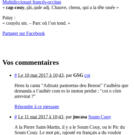
Multidiccionari francés-occitan
«
cap-couy
,-jàt,-jade adj. Chauve, chenu, qui a la tête rasée »
Palay :
« couyèu sm. – Parc où l’on tond. »
Partager sur Facebook
Vos commentaires
#
Le 10 mai 2017 à 10:43
,
par
GSG
coi
Hens la canta "Adixatz pastoretas deu Benon" l’aulhèra que
demanda a l’aulhèr com es lo moton perdut : "coi o còrn
arrevirat ?"
Répondre à ce message
#
Le 11 mai 2017 à 10:43
,
par
jmcasa
Soum Couy
A la Pierre Saint-Martin, il y a le Soum Couy, ou le Pic du
Soum Couy. Le mot pic, rajouté en français a du vouloir