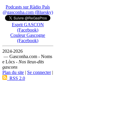
Podcasts sur Ràdio País
@gasconha.com (Bluesky)
Esprit GASCON
(Facebook)
Couleur Gascogne
(Facebook)
2024-2026
— Gasconha.com - Noms
e Lòcs -
Nos lieux-dits
gascons
Plan du site
|
Se connecter
|
RSS 2.0