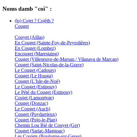
Noms damb "coi" :
(lo) Cojet ? Cojèth ?
Couget
Couyet (Aillas)
En Couget (Sainte-Foy-de-Peyrolières)
En Couget (Lombez)
Encouget (Marestaing)
Couget (Villeneuve-de-Marsan / Vilanava de Marçan)
Couget (Saint-Nicolas-de-la-Grave)
Le Couget (Cadours)
Couget (Le Houga)
Couget (L’Isle-de-Noé)
Le Couget (Estipouy)
Le Pété du Couget (Estipouy)
Coujet (Lamontjoie)
Couget (Donzac)
Le Couget (Auch)
Couget (Puydarrieux)
Couget (Pujo-le-Plan)
Chemin Lou Bié de Couyet (Ger)
Couget (Sariac-Magnoac)
Les Coujets (Boulogne-sur-Gesse)