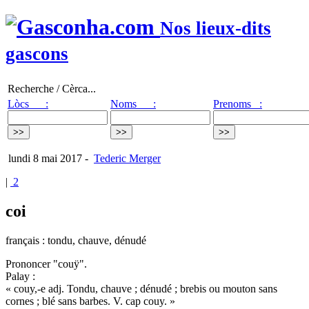
Nos lieux-dits
gascons
Recherche / Cèrca...
Lòcs :
Noms :
Prenoms :
lundi 8 mai 2017
-
Tederic Merger
|
2
coi
français : tondu, chauve, dénudé
Prononcer "couÿ".
Palay :
« couy,-e adj. Tondu, chauve ; dénudé ; brebis ou mouton sans
cornes ; blé sans barbes. V. cap couy. »