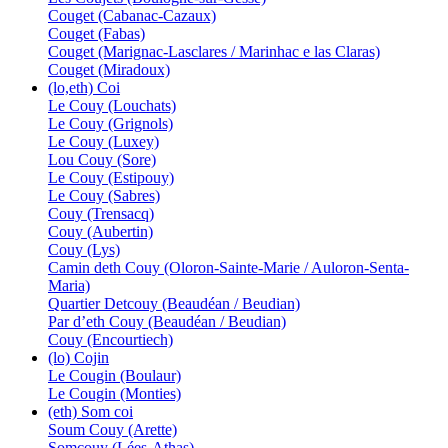
Couget (Cabanac-Cazaux)
Couget (Fabas)
Couget (Marignac-Lasclares / Marinhac e las Claras)
Couget (Miradoux)
(lo,eth) Coi
Le Couy (Louchats)
Le Couy (Grignols)
Le Couy (Luxey)
Lou Couy (Sore)
Le Couy (Estipouy)
Le Couy (Sabres)
Couy (Trensacq)
Couy (Aubertin)
Couy (Lys)
Camin deth Couy (Oloron-Sainte-Marie / Auloron-Senta-
Maria)
Quartier Detcouy (Beaudéan / Beudian)
Par d’eth Couy (Beaudéan / Beudian)
Couy (Encourtiech)
(lo) Cojin
Le Cougin (Boulaur)
Le Cougin (Monties)
(eth) Som coi
Soum Couy (Arette)
Somcouy (Lées-Athas)