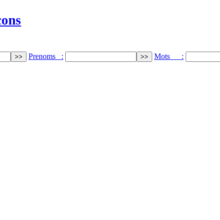
cons
Prenoms :
Mots :