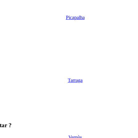
Picapalha
Tarraga
tar ?
Vernùs