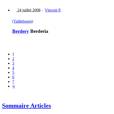
24 juillet 2008
-
Vincent P.
(Taillebourg)
Berdery
Berderia
1
2
3
4
5
6
7
∞
Sommaire Articles