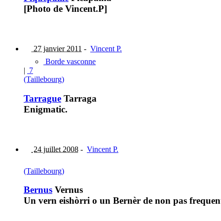
[Photo de Vincent.P]
27 janvier 2011
-
Vincent P.
Borde vasconne
|
7
(Taillebourg)
Tarrague
Tarraga
Enigmatic.
24 juillet 2008
-
Vincent P.
(Taillebourg)
Bernus
Vernus
Un vern eishòrri o un Bernèr de non pas frequen