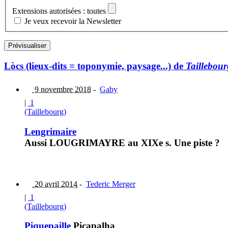
Extensions autorisées : toutes
Je veux recevoir la Newsletter
Lòcs (lieux-dits = toponymie, paysage...) de
Taillebour
9 novembre 2018
-
Gaby
|
1
(Taillebourg)
Lengrimaire
Aussi LOUGRIMAYRE au XIXe s. Une piste ?
20 avril 2014
-
Tederic Merger
|
1
(Taillebourg)
Piquepaille
Picapalha