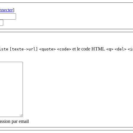
nnecter
]
et le code HTML
iste
[texte->url]
<quote>
<code>
<q>
<del>
<i
ssion par email