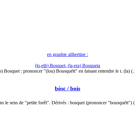
en graphie alibertine :
(lo,eth) Bosquet, (la,era) Bosqueta
o) Bosquet : prononcer "(lou) Bousquétt" en faisant entendre le t. (la) 
bòsc
/ bois
s le sens de "petite forêt". Dérivés : bosquet (prononcer "bousquétt")