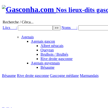
Nos lieux-dits gas
Recherche / Cèrca...
Lòcs :
Noms :
Agenais
Agenais gascon
Albret néracais
Queyran
Brulhois / Brulhés
Rive droite gasconne
Agenais guyennais
Bésaume
Bésaume
Rive droite gasconne
Gascogne médiane
Marmandais