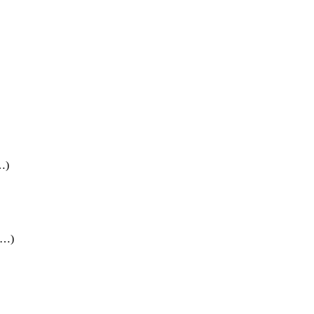
(…)
 (…)