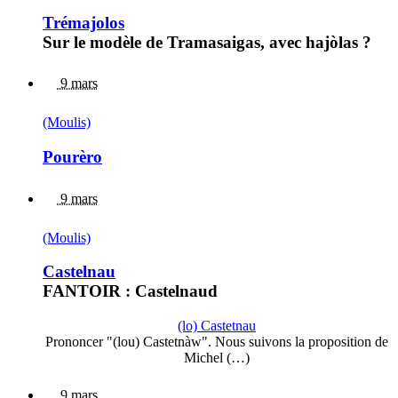
Trémajolos
Sur le modèle de Tramasaigas, avec hajòlas ?
9 mars
(Moulis)
Pourèro
9 mars
(Moulis)
Castelnau
FANTOIR : Castelnaud
(lo) Castetnau
Prononcer "(lou) Castetnàw". Nous suivons la proposition de
Michel (…)
9 mars