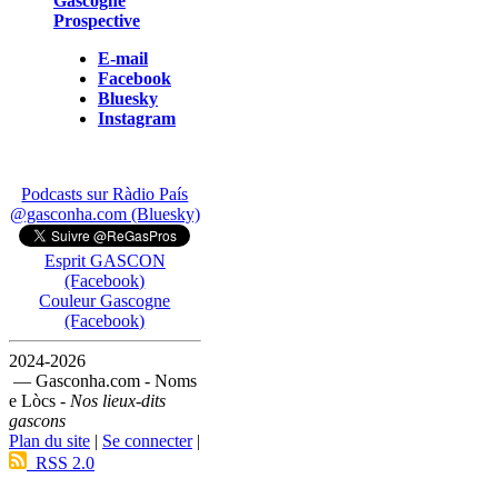
Gascogne
Prospective
E-mail
Facebook
Bluesky
Instagram
Podcasts sur Ràdio País
@gasconha.com (Bluesky)
Esprit GASCON
(Facebook)
Couleur Gascogne
(Facebook)
2024-2026
— Gasconha.com - Noms
e Lòcs -
Nos lieux-dits
gascons
Plan du site
|
Se connecter
|
RSS 2.0