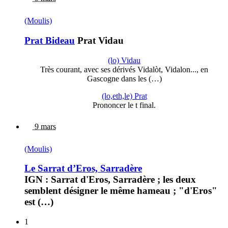
(Moulis)
Prat Bideau
Prat Vidau
(lo) Vidau
Très courant, avec ses dérivés Vidalòt, Vidalon..., en
Gascogne dans les (…)
(lo,eth,le) Prat
Prononcer le t final.
9 mars
(Moulis)
Le Sarrat d’Eros, Sarradère
IGN : Sarrat d'Eros, Sarradère ; les deux
semblent désigner le même hameau ; "d'Eros"
est (…)
1