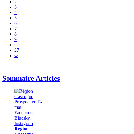
2
3
4
5
6
7
8
9
…
27
∞
Sommaire Articles
Région