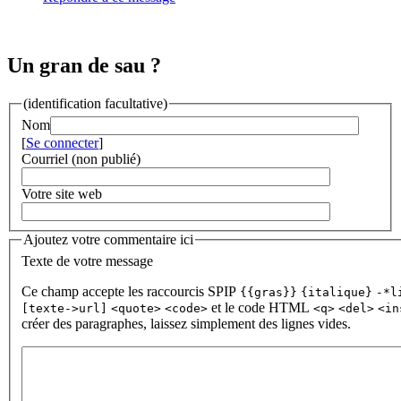
Un gran de sau ?
(identification facultative)
Nom
[
Se connecter
]
Courriel (non publié)
Votre site web
Ajoutez votre commentaire ici
Texte de votre message
Ce champ accepte les raccourcis SPIP
{{gras}}
{italique}
-*l
et le code HTML
[texte->url]
<quote>
<code>
<q>
<del>
<in
créer des paragraphes, laissez simplement des lignes vides.