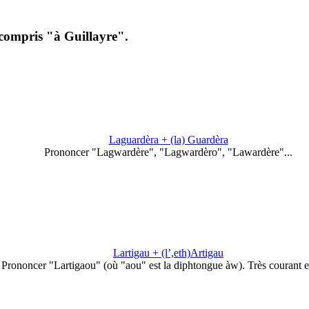
 compris "à Guillayre".
Laguardèra + (la) Guardèra
Prononcer "Lagwardère", "Lagwardèro", "Lawardère"...
Lartigau + (l’,eth)Artigau
Prononcer "Lartigaou" (où "aou" est la diphtongue àw). Très courant 