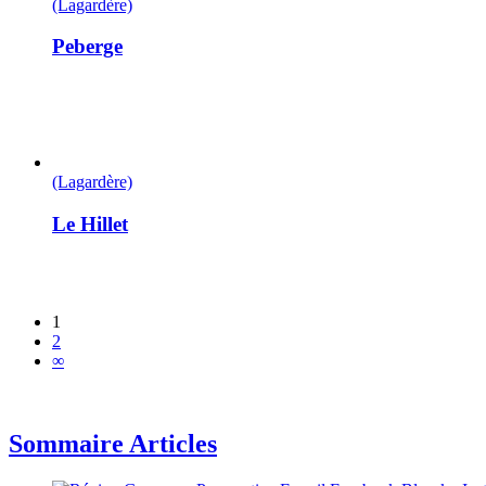
(Lagardère)
Peberge
(Lagardère)
Le Hillet
1
2
∞
Sommaire Articles