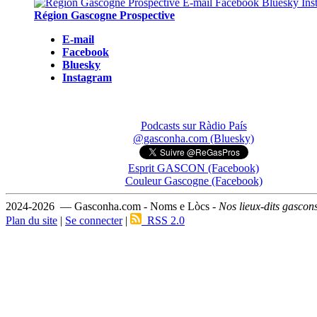
Région Gascogne Prospective
E-mail
Facebook
Bluesky
Instagram
Podcasts sur Ràdio País
@gasconha.com (Bluesky)
Esprit GASCON (Facebook)
Couleur Gascogne (Facebook)
2024-2026 — Gasconha.com - Noms e Lòcs -
Nos lieux-dits gascon
Plan du site
|
Se connecter
|
RSS 2.0