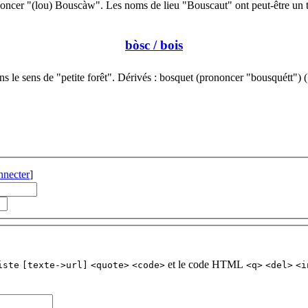
oncer "(lou) Bouscàw". Les noms de lieu "Bouscaut" ont peut-être un 
bòsc
/ bois
s le sens de "petite forêt". Dérivés : bosquet (prononcer "bousquétt")
nnecter
]
et le code HTML
iste
[texte->url]
<quote>
<code>
<q>
<del>
<i