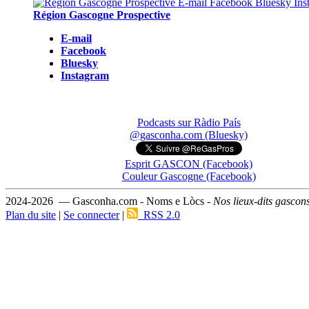
Région Gascogne Prospective
E-mail
Facebook
Bluesky
Instagram
Podcasts sur Ràdio País
@gasconha.com (Bluesky)
Esprit GASCON (Facebook)
Couleur Gascogne (Facebook)
2024-2026 — Gasconha.com - Noms e Lòcs -
Nos lieux-dits gascon
Plan du site
|
Se connecter
|
RSS 2.0