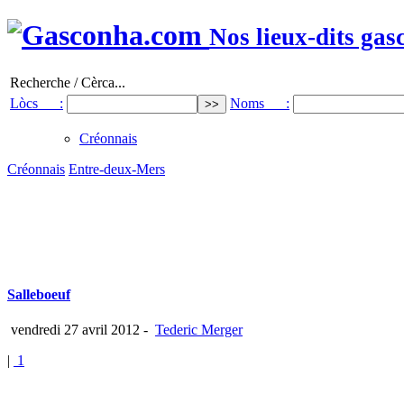
Nos lieux-dits gas
Recherche / Cèrca...
Lòcs :
Noms :
Créonnais
Créonnais
Entre-deux-Mers
Salleboeuf
vendredi 27 avril 2012
-
Tederic Merger
|
1