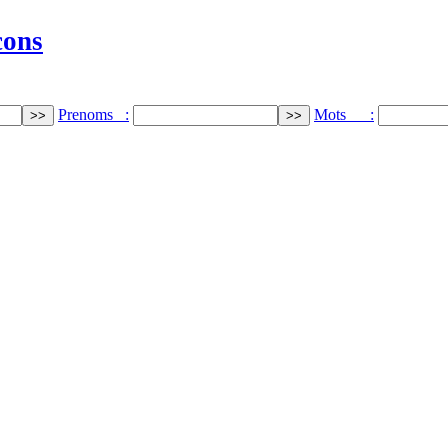
cons
Prenoms :
Mots :