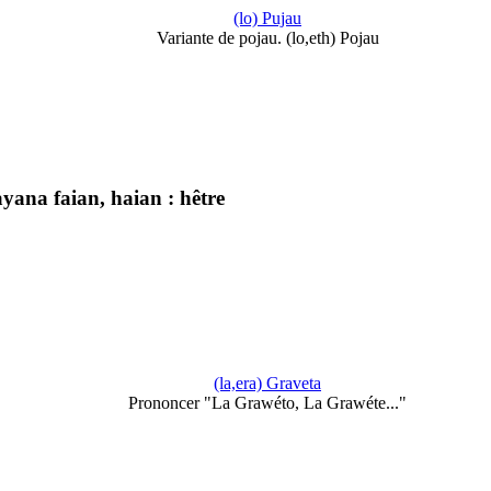
(lo) Pujau
Variante de pojau. (lo,eth) Pojau
yana faian, haian : hêtre
(la,era) Graveta
Prononcer "La Grawéto, La Grawéte..."