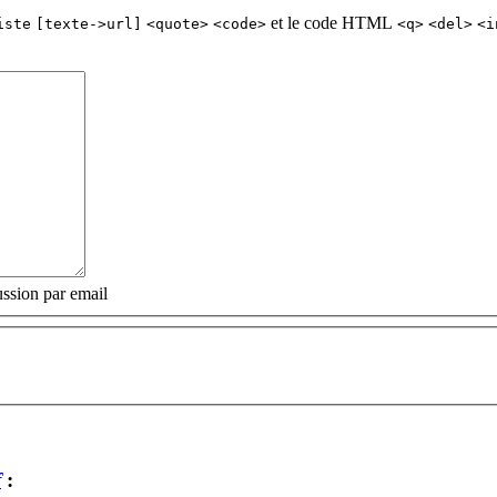
et le code HTML
iste
[texte->url]
<quote>
<code>
<q>
<del>
<i
ssion par email
f
: