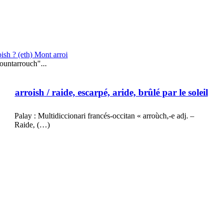
ish ? (eth) Mont arroi
untarrouch"...
arroish
/ raide, escarpé, aride, brûlé par le soleil
Palay : Multidiccionari francés-occitan « arroùch,-e adj. –
Raide, (…)