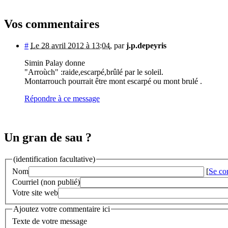
Vos commentaires
#
Le 28 avril 2012 à 13:04
,
par
j.p.depeyris
Simin Palay donne
"Arroùch" :raide,escarpé,brûlé par le soleil.
Montarrouch pourrait être mont escarpé ou mont brulé .
Répondre à ce message
Un gran de sau ?
(identification facultative)
Nom
[
Se co
Courriel (non publié)
Votre site web
Ajoutez votre commentaire ici
Texte de votre message