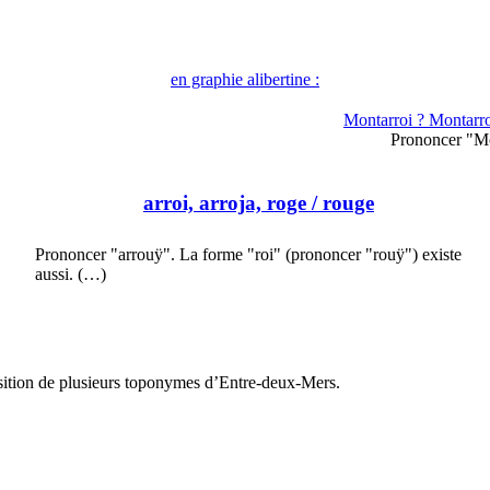
en graphie alibertine :
Montarroi ? Montarro
Prononcer "Mo
arroi, arroja, roge
/ rouge
Prononcer "arrouÿ". La forme "roi" (prononcer "rouÿ") existe
aussi. (…)
osition de plusieurs toponymes d’Entre-deux-Mers.