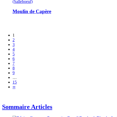
(Salleboeuf)
Moulin de Capère
1
2
3
4
5
6
7
8
9
…
15
∞
Sommaire Articles