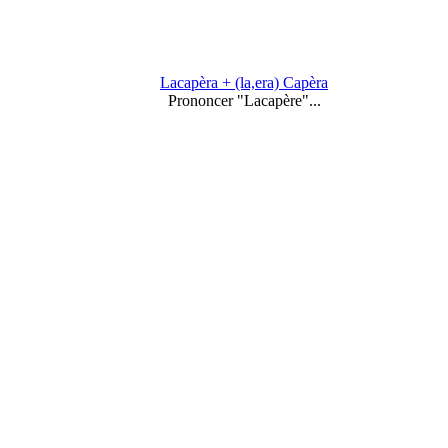
Lacapèra + (la,era) Capèra
Prononcer "Lacapère"...