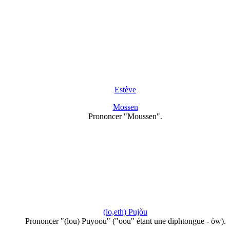
Estève
Mossen
Prononcer "Moussen".
(lo,eth) Pujòu
Prononcer "(lou) Puyoou" ("oou" étant une diphtongue - òw).