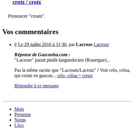
crotz
/ croix
Prononcer "crouts".
Vos commentaires
#
Le 29 juillet 2010 à 11:30
,
par
Lacroze
Lacroze
Réponse de Gasconha.com :
"Lacroze" parait plutôt languedocien (Rouergue)...
Pas la même racine que "Lacrouts/Lacrotz" ! Voir cròs, cròsa,
qui existe en gascon...
cròs, cròsa = creux
Répondre à ce message
Mots
Prenoms
Noms
Lòcs