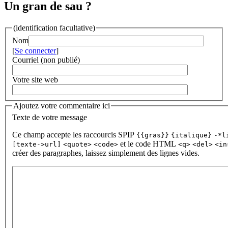
Un gran de sau ?
(identification facultative)
Nom
[
Se connecter
]
Courriel (non publié)
Votre site web
Ajoutez votre commentaire ici
Texte de votre message
Ce champ accepte les raccourcis SPIP
{{gras}}
{italique}
-*l
et le code HTML
[texte->url]
<quote>
<code>
<q>
<del>
<in
créer des paragraphes, laissez simplement des lignes vides.