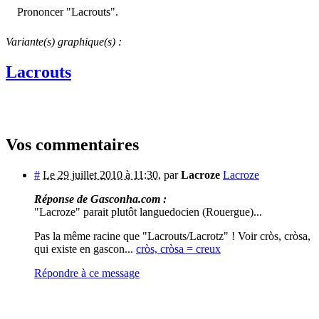
Prononcer "Lacrouts".
Variante(s) graphique(s) :
Lacrouts
Vos commentaires
#
Le 29 juillet 2010 à 11:30
,
par
Lacroze
Lacroze
Réponse de Gasconha.com :
"Lacroze" parait plutôt languedocien (Rouergue)...
Pas la même racine que "Lacrouts/Lacrotz" ! Voir cròs, cròsa,
qui existe en gascon...
cròs, cròsa = creux
Répondre à ce message