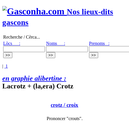
Nos lieux-dits
gascons
Recherche / Cèrca...
Lòcs :
Noms :
Prenoms :
|
1
en graphie alibertine :
Lacrotz + (la,era) Crotz
crotz
/ croix
Prononcer "crouts".