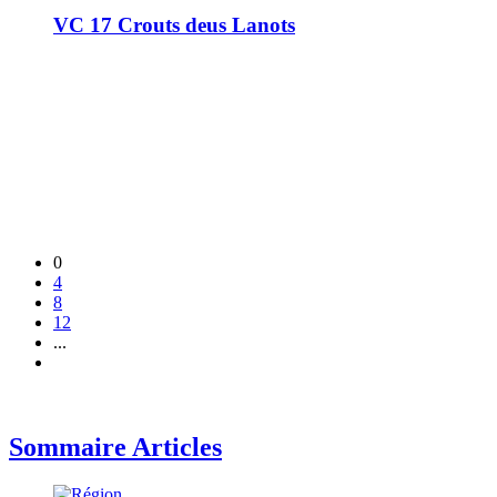
VC 17 Crouts deus Lanots
0
4
8
12
...
Sommaire Articles