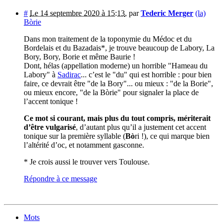
#
Le 14 septembre 2020 à 15:13
,
par
Tederic Merger
(la)
Bòrie
Dans mon traitement de la toponymie du Médoc et du
Bordelais et du Bazadais*, je trouve beaucoup de Labory, La
Bory, Bory, Borie et même Baurie !
Dont, hélas (appellation moderne) un horrible "Hameau du
Labory" à
Sadirac
... c’est le "du" qui est horrible : pour bien
faire, ce devrait être "de la Bory"... ou mieux : "de la Borie",
ou mieux encore, "de la Bòrie" pour signaler la place de
l’accent tonique !
Ce mot si courant, mais plus du tout compris, mériterait
d’être vulgarisé
, d’autant plus qu’il a justement cet accent
tonique sur la première syllable (
Bò
ri !), ce qui marque bien
l’altérité d’oc, et notamment gasconne.
* Je crois aussi le trouver vers Toulouse.
Répondre à ce message
Mots