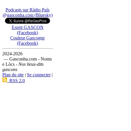
Podcasts sur Ràdio País
@gasconha.com (Bluesky)
Esprit GASCON
(Facebook)
Couleur Gascogne
(Facebook)
2024-2026
— Gasconha.com - Noms
e Lòcs -
Nos lieux-dits
gascons
Plan du site
|
Se connecter
|
RSS 2.0