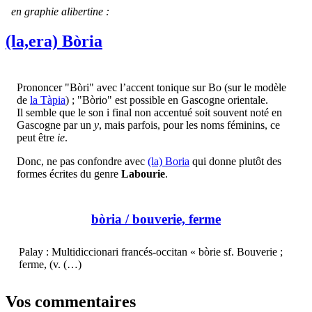
en graphie alibertine :
(la,era) Bòria
Prononcer "Bòri" avec l’accent tonique sur Bo (sur le modèle
de
la Tàpia
) ; "Bòrio" est possible en Gascogne orientale.
Il semble que le son i final non accentué soit souvent noté en
Gascogne par un
y
, mais parfois, pour les noms féminins, ce
peut être
ie
.
Donc, ne pas confondre avec
(la) Boria
qui donne plutôt des
formes écrites du genre
Labourie
.
bòria
/ bouverie, ferme
Palay : Multidiccionari francés-occitan « bòrie sf. Bouverie ;
ferme, (v. (…)
Vos commentaires