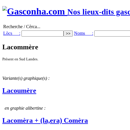
Nos lieux-dits gas
Recherche / Cèrca...
Lòcs :
Noms :
Lacommère
Présent en Sud Landes.
Variante(s) graphique(s) :
Lacoumère
en graphie alibertine :
Lacomèra + (la,era) Comèra