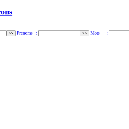
cons
Prenoms :
Mots :