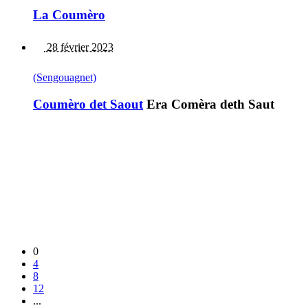
La Coumèro
28 février 2023
(Sengouagnet)
Coumèro det Saout
Era Comèra deth Saut
0
4
8
12
...