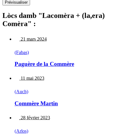
Lòcs damb "Lacomèra + (la,era)
Comèra" :
21 mars 2024
(Fabas)
Paguère de la Commère
11 mai 2023
(Auch)
Commère Martin
28 février 2023
(Arlos)