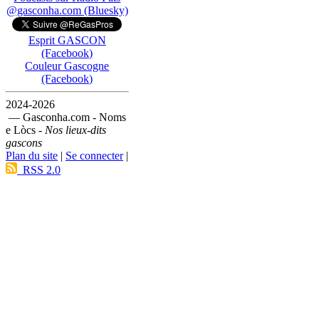
@gasconha.com (Bluesky)
Esprit GASCON
(Facebook)
Couleur Gascogne
(Facebook)
2024-2026
— Gasconha.com - Noms
e Lòcs -
Nos lieux-dits
gascons
Plan du site
|
Se connecter
|
RSS 2.0