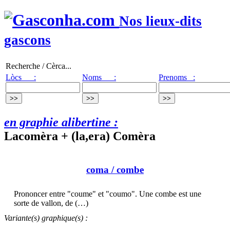
Nos lieux-dits
gascons
Recherche / Cèrca...
Lòcs :
Noms :
Prenoms :
en graphie alibertine :
Lacomèra + (la,era) Comèra
coma
/ combe
Prononcer entre "coume" et "coumo". Une combe est une
sorte de vallon, de (…)
Variante(s) graphique(s) :