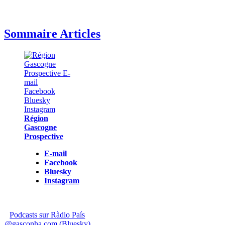
Sommaire Articles
Région
Gascogne
Prospective
E-mail
Facebook
Bluesky
Instagram
Podcasts sur Ràdio País
@gasconha.com (Bluesky)