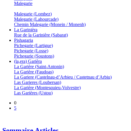
Malegarie
Malegarie (Lombez)
Malegarie (Lahourcade)
Chemin Malegarie (Monein / Monenh)
La Garinièra
Rue de la Garinière (Sabarat)
Pishagaria
Pichegarie (Lartigue)
Pichegarie (Losse)
Pichegarie (Soustons)
(la,era) Garièra
La Garière (Saint-Antonin)
La Garière (Faudoas)
La Gariere (Castelnau-d’Arbieu / Castetnau d’Arbiu)
Las Garieres (Loubersan)
La Garière (Montesquieu-Volvestre)
Las Garières (Ustou)
0
5
Sommaire Articles