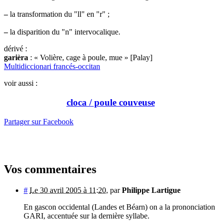
–
la transformation du "ll" en "r" ;
–
la disparition du "n" intervocalique.
dérivé :
garièra
: « Volière, cage à poule, mue » [Palay]
Multidiccionari francés-occitan
voir aussi :
cloca / poule couveuse
Partager sur Facebook
Vos commentaires
#
Le 30 avril 2005 à 11:20
,
par
Philippe Lartigue
En gascon occidental (Landes et Béarn) on a la prononciation
GARI, accentuée sur la dernière syllabe.