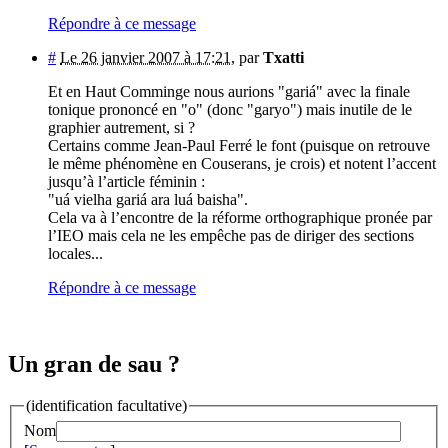
Répondre à ce message
#
Le 26 janvier 2007 à 17:21
,
par
Txatti
Et en Haut Comminge nous aurions "gariá" avec la finale
tonique prononcé en "o" (donc "garyo") mais inutile de le
graphier autrement, si ?
Certains comme Jean-Paul Ferré le font (puisque on retrouve
le même phénomène en Couserans, je crois) et notent l’accent
jusqu’à l’article féminin :
"uá vielha gariá ara luá baisha".
Cela va à l’encontre de la réforme orthographique pronée par
l’IEO mais cela ne les empêche pas de diriger des sections
locales...
Répondre à ce message
Un gran de sau ?
(identification facultative)
Nom