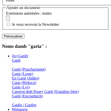
email
Ajouter un document
Extensions autorisées : toutes
Je veux recevoir la Newsletter
Noms damb "garia" :
(lo) Garièr
Garié
Garié (Poucharramet)
Garie (Losse)
En Garié (Juilles)
Garie (Bellocq)
Garie (Lys)
Carrerot deth Pouey Garié (Esquièze-Sère)
Garié (Encourtiech)
Gariès / Garièrs
Malagaria