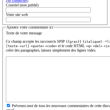
[
Se connecter
]
Courriel (non publié)
Votre site web
Ajoutez votre commentaire ici
Texte de votre message
Ce champ accepte les raccourcis SPIP
{{gras}}
{italique}
-*l
et le code HTML
[texte->url]
<quote>
<code>
<q>
<del>
<in
créer des paragraphes, laissez simplement des lignes vides.
Prévenez-moi de tous les nouveaux commentaires de cette discu