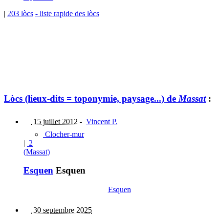
|
203 lòcs
- liste rapide des lòcs
Lòcs (lieux-dits = toponymie, paysage...) de
Massat
:
15 juillet 2012
-
Vincent P.
Clocher-mur
|
2
(Massat)
Esquen
Esquen
Esquen
30 septembre 2025