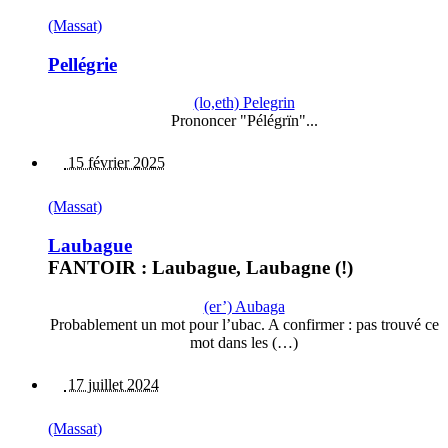
(Massat)
Pellégrie
(lo,eth) Pelegrin
Prononcer "Pélégrïn"...
15 février 2025
(Massat)
Laubague
FANTOIR : Laubague, Laubagne (!)
(er’) Aubaga
Probablement un mot pour l’ubac. A confirmer : pas trouvé ce
mot dans les (…)
17 juillet 2024
(Massat)