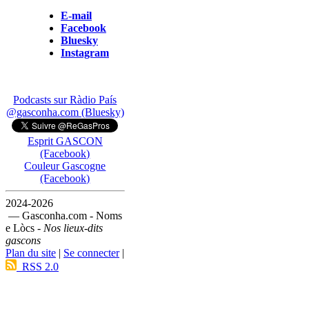
E-mail
Facebook
Bluesky
Instagram
Podcasts sur Ràdio País
@gasconha.com (Bluesky)
Esprit GASCON
(Facebook)
Couleur Gascogne
(Facebook)
2024-2026
— Gasconha.com - Noms
e Lòcs -
Nos lieux-dits
gascons
Plan du site
|
Se connecter
|
RSS 2.0