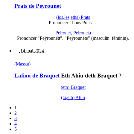
Prats de Peyrounet
(los,les,eths) Prats
Prononcer "Lous Prats"...
Peironet, Peironeta
Prononcer "Peÿrounétt", "Peÿrounéte" (masculin, féminin).
14 mai 2024
(Massat)
Lafiou de Braquet
Eth Ahiu deth Braquet ?
(eth) Braquet
(lo,eth) Ahiu
1
2
3
4
5