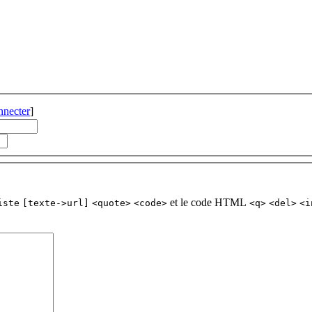
nnecter
]
et le code HTML
iste
[texte->url]
<quote>
<code>
<q>
<del>
<i