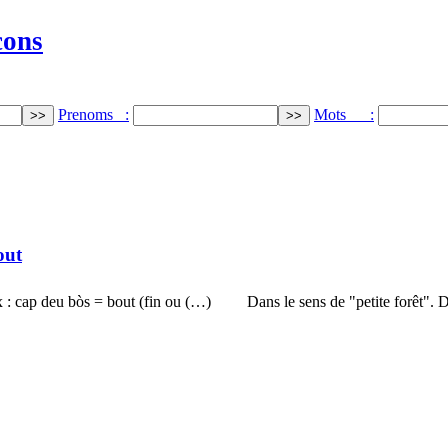
cons
Prenoms :
Mots :
out
 : cap deu bòs = bout (fin ou (…)
Dans le sens de "petite forêt".