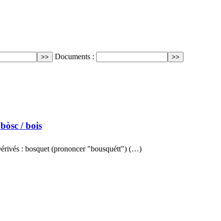
Documents :
bòsc
/ bois
 Dérivés : bosquet (prononcer "bousquétt") (…)