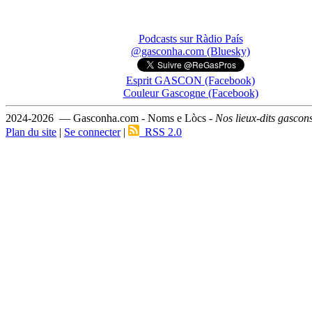
Podcasts sur Ràdio País
@gasconha.com (Bluesky)
Esprit GASCON (Facebook)
Couleur Gascogne (Facebook)
2024-2026 — Gasconha.com - Noms e Lòcs -
Nos lieux-dits gascon
Plan du site
|
Se connecter
|
RSS 2.0