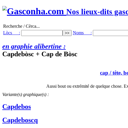
Nos lieux-dits gas
Recherche / Cèrca...
Lòcs :
Noms :
en graphie alibertine :
Capdebòsc + Cap de Bòsc
cap
/ tête, b
Aussi bout ou extrémité de quelque chose. Ex
Variante(s) graphique(s) :
Capdebos
Capdeboscq