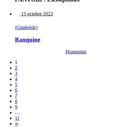
15 octobre 2022
(Gimbrède)
Ranquine
Hranquina
1
2
3
4
5
6
7
8
9
…
11
∞