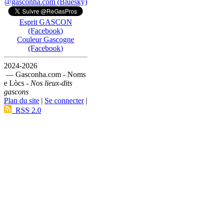
@gasconha.com (Bluesky)
Esprit GASCON
(Facebook)
Couleur Gascogne
(Facebook)
2024-2026
— Gasconha.com - Noms
e Lòcs -
Nos lieux-dits
gascons
Plan du site
|
Se connecter
|
RSS 2.0