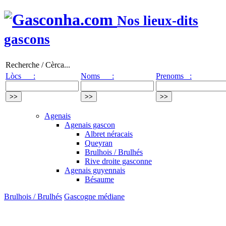
Nos lieux-dits
gascons
Recherche / Cèrca...
Lòcs :
Noms :
Prenoms :
Agenais
Agenais gascon
Albret néracais
Queyran
Brulhois / Brulhés
Rive droite gasconne
Agenais guyennais
Bésaume
Brulhois / Brulhés
Gascogne médiane