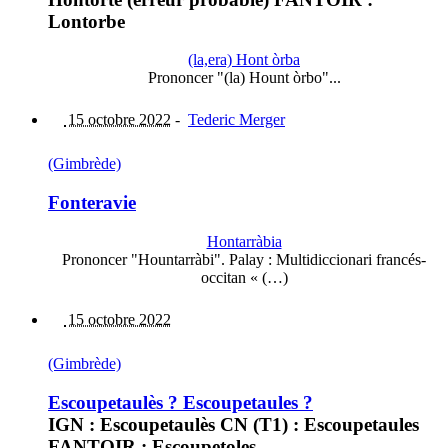
Lontorbe
(la,era) Hont òrba
Prononcer "(la) Hount òrbo"...
15 octobre 2022
-
Tederic Merger
(Gimbrède)
Fonteravie
Hontarràbia
Prononcer "Hountarràbi". Palay : Multidiccionari francés-
occitan « (…)
15 octobre 2022
(Gimbrède)
Escoupetaulès ? Escoupetaules ?
IGN : Escoupetaulès CN (T1) : Escoupetaules
FANTOIR : Escoupetoles