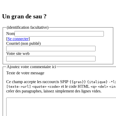
Un gran de sau ?
(identification facultative)
Nom
[
Se connecter
]
Courriel (non publié)
Votre site web
Ajoutez votre commentaire ici
Texte de votre message
Ce champ accepte les raccourcis SPIP
{{gras}}
{italique}
-*l
et le code HTML
[texte->url]
<quote>
<code>
<q>
<del>
<in
créer des paragraphes, laissez simplement des lignes vides.