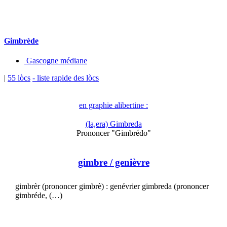
Gimbrède
Gascogne médiane
|
55 lòcs
- liste rapide des lòcs
en graphie alibertine :
(la,era) Gimbreda
Prononcer "Gimbrédo"
gimbre
/ genièvre
gimbrèr (prononcer gimbrè) : genévrier gimbreda (prononcer
gimbréde, (…)