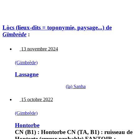
Lòcs (lieux-dits = toponymie, paysage...) de
Gimbrède
:
13 novembre 2024
(Gimbrède)
Lassagne
(la) Sanha
15 octobre 2022
(Gimbrède)
Hontorbe
CN (B1) : Hontorbe CN (TA, B1) : ruisseau de
Hontorte (erreur probable) FANTOIR :