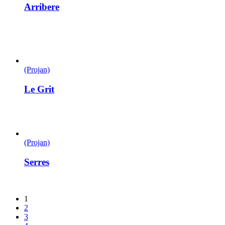
Arribere
(Projan)
Le Grit
(Projan)
Serres
1
2
3