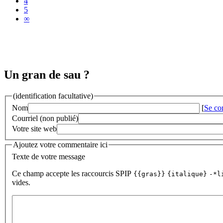
4
5
∞
Un gran de sau ?
(identification facultative)
Nom
[
Se co
Courriel (non publié)
Votre site web
Ajoutez votre commentaire ici
Texte de votre message
Ce champ accepte les raccourcis SPIP
{{gras}}
{italique}
-*l
vides.