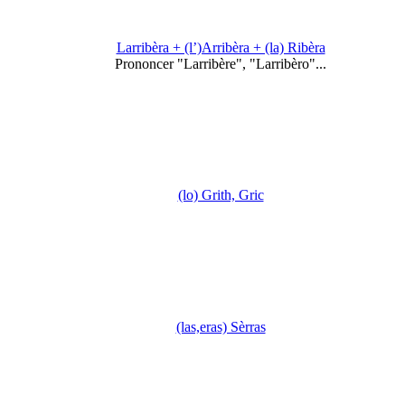
Larribèra + (l’)Arribèra + (la) Ribèra
Prononcer "Larribère", "Larribèro"...
(lo) Grith, Gric
(las,eras) Sèrras