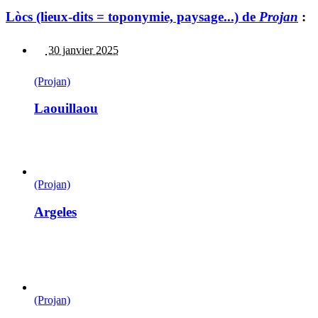
Lòcs (lieux-dits = toponymie, paysage...) de
Projan
:
30 janvier 2025
(Projan)
Laouillaou
(Projan)
Argeles
(Projan)