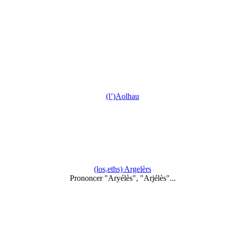
(l’)Aolhau
(los,eths) Argelèrs
Prononcer "Aryélès", "Arjélès"...