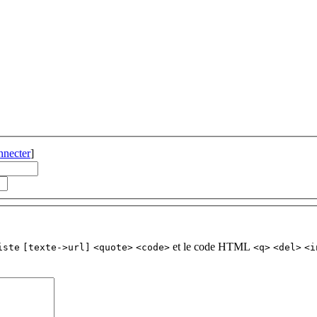
nnecter
]
et le code HTML
iste
[texte->url]
<quote>
<code>
<q>
<del>
<i