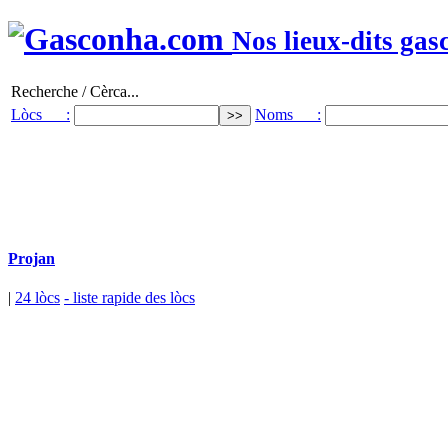
Nos lieux-dits gas
Recherche / Cèrca...
Lòcs :
Noms :
Projan
|
24 lòcs
- liste rapide des lòcs