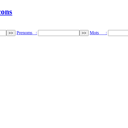
cons
Prenoms :
Mots :