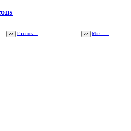
cons
Prenoms :
Mots :