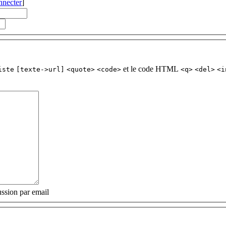
nnecter
]
et le code HTML
iste
[texte->url]
<quote>
<code>
<q>
<del>
<i
ssion par email