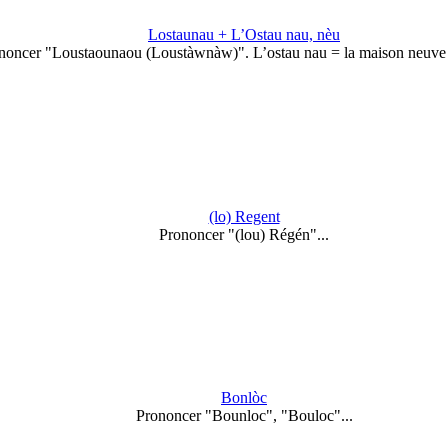
Lostaunau + L’Ostau nau, nèu
noncer "Loustaounaou (Loustàwnàw)". L’ostau nau = la maison neuve
(lo) Regent
Prononcer "(lou) Régén"...
Bonlòc
Prononcer "Bounloc", "Bouloc"...