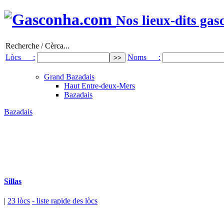
Nos lieux-dits gas
Recherche / Cèrca...
Lòcs :
Noms :
Grand Bazadais
Haut Entre-deux-Mers
Bazadais
Bazadais
Sillas
|
23 lòcs
- liste rapide des lòcs