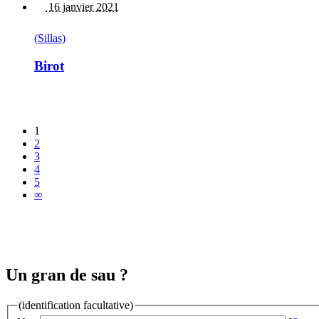
16 janvier 2021
(Sillas)
Birot
1
2
3
4
5
∞
Un gran de sau ?
(identification facultative)