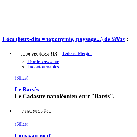
Lòcs (lieux-dits = toponymie, paysage...) de
Sillas
:
11 novembre 2018
-
Tederic Merger
Borde vasconne
Incontournables
(Sillas)
Le Barsès
Le Cadastre napoléonien écrit "Barsis".
16 janvier 2021
(Sillas)
Lousteau neuf