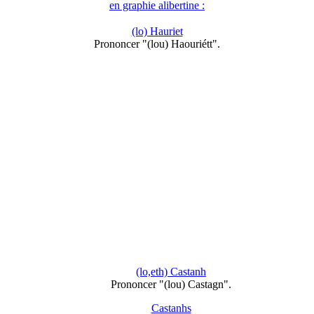
en graphie alibertine :
(lo) Hauriet
Prononcer "(lou) Haouriétt".
(lo,eth) Castanh
Prononcer "(lou) Castagn".
Castanhs