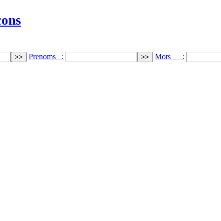
cons
Prenoms :
Mots :