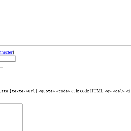
nnecter
]
et le code HTML
iste
[texte->url]
<quote>
<code>
<q>
<del>
<i