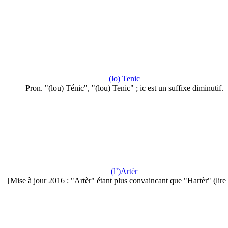
(lo) Tenic
Pron. "(lou) Ténic", "(lou) Tenic" ; ic est un suffixe diminutif.
(l’)Artèr
[Mise à jour 2016 : "Artèr" étant plus convaincant que "Hartèr" (lir