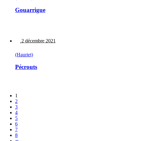
Gouarrigue
2 décembre 2021
(Hauriet)
Pécrouts
1
2
3
4
5
6
7
8
∞