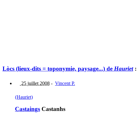
Lòcs (lieux-dits = toponymie, paysage...) de
Hauriet
:
25 juillet 2008
-
Vincent P.
(Hauriet)
Castaings
Castanhs