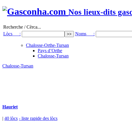
Nos lieux-dits gas
Recherche / Cèrca...
Lòcs :
Noms :
Chalosse-Orthe-Tursan
Pays d’Orthe
Chalosse-Tursan
Chalosse-Tursan
Hauriet
|
40 lòcs
- liste rapide des lòcs