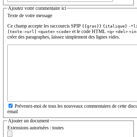
Ajoutez votre commentaire ici
Texte de votre message
Ce champ accepte les raccourcis SPIP
{{gras}}
{italique}
-*l
et le code HTML
[texte->url]
<quote>
<code>
<q>
<del>
<in
créer des paragraphes, laissez simplement des lignes vides.
Prévenez-moi de tous les nouveaux commentaires de cette discu
email
Ajouter un document
Extensions autorisées : toutes