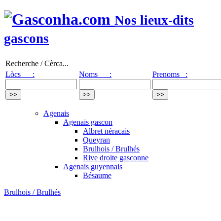
Nos lieux-dits
gascons
Recherche / Cèrca...
Lòcs :
Noms :
Prenoms :
Agenais
Agenais gascon
Albret néracais
Queyran
Brulhois / Brulhés
Rive droite gasconne
Agenais guyennais
Bésaume
Brulhois / Brulhés