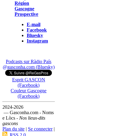
Région
Gascogne
Prospective
E-mail
Facebook
Bluesky
Instagram
Podcasts sur Ràdio País
@gasconha.com (Bluesky)
Esprit GASCON
(Facebook)
Couleur Gascogne
(Facebook)
2024-2026
— Gasconha.com - Noms
e Lòcs -
Nos lieux-dits
gascons
Plan du site
|
Se connecter
|
RSS 2.0