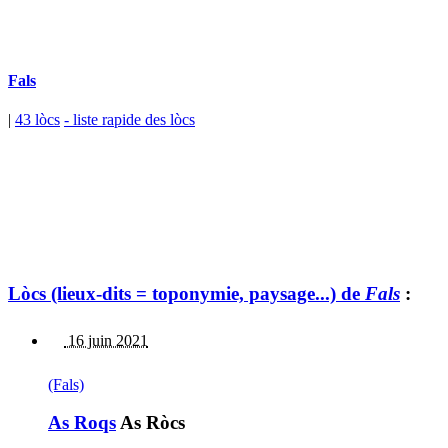
Fals
|
43 lòcs
- liste rapide des lòcs
Lòcs (lieux-dits = toponymie, paysage...) de
Fals
:
16 juin 2021
(Fals)
As Roqs
As Ròcs