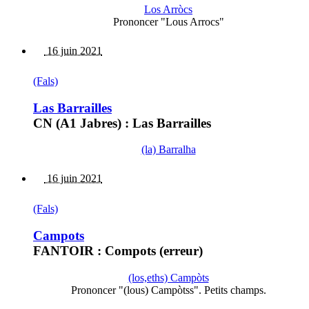
Los Arròcs
Prononcer "Lous Arrocs"
16 juin 2021
(Fals)
Las Barrailles
CN (A1 Jabres) : Las Barrailles
(la) Barralha
16 juin 2021
(Fals)
Campots
FANTOIR : Compots (erreur)
(los,eths) Campòts
Prononcer "(lous) Campòtss". Petits champs.