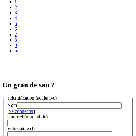
1
2
3
4
5
6
7
8
9
∞
Un gran de sau ?
(identification facultative)
Nom
[
Se connecter
]
Courriel (non publié)
Votre site web