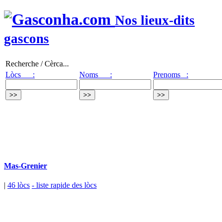
Nos lieux-dits
gascons
Recherche / Cèrca...
Lòcs :
Noms :
Prenoms :
Mas-Grenier
|
46 lòcs
- liste rapide des lòcs