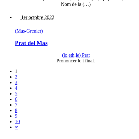
Nom de la (…)
1er octobre 2022
(Mas-Grenier)
Prat del Mas
(lo,eth,le) Prat
Prononcer le t final.
1
2
3
4
5
6
7
8
9
10
∞