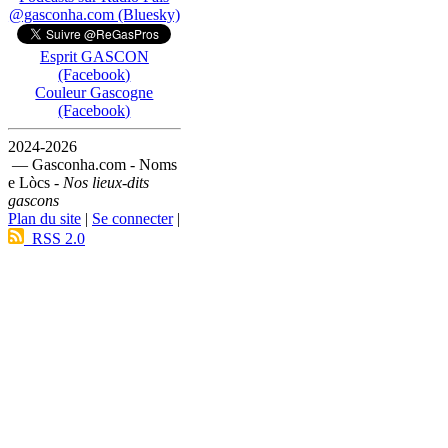
@gasconha.com (Bluesky)
Esprit GASCON
(Facebook)
Couleur Gascogne
(Facebook)
2024-2026
— Gasconha.com - Noms
e Lòcs -
Nos lieux-dits
gascons
Plan du site
|
Se connecter
|
RSS 2.0