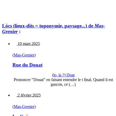
Lòcs (lieux-dits = toponymie, paysage...) de
Mas-
Grenier
:
10 mars 2025
(Mas-Grenier)
Rue du Douat
(lo, la ?) Doat
Prononcer "Douat" en faisant entendre le t final. Quand il est
gascon, ce (…)
2 février 2025
(Mas-Grenier)