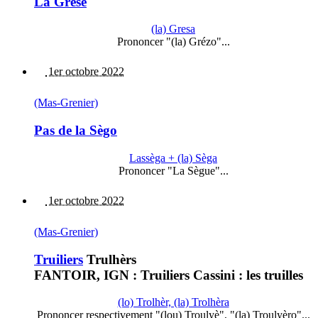
La Grése
(la) Gresa
Prononcer "(la) Grézo"...
1er octobre 2022
(Mas-Grenier)
Pas de la Sègo
Lassèga + (la) Sèga
Prononcer "La Sègue"...
1er octobre 2022
(Mas-Grenier)
Truiliers
Trulhèrs
FANTOIR, IGN : Truiliers Cassini : les truilles
(lo) Trolhèr, (la) Trolhèra
Prononcer respectivement "(lou) Troulyè", "(la) Troulyèro"...