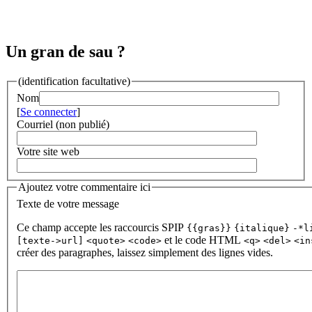
Un gran de sau ?
(identification facultative)
Nom
[
Se connecter
]
Courriel (non publié)
Votre site web
Ajoutez votre commentaire ici
Texte de votre message
Ce champ accepte les raccourcis SPIP
{{gras}}
{italique}
-*l
et le code HTML
[texte->url]
<quote>
<code>
<q>
<del>
<in
créer des paragraphes, laissez simplement des lignes vides.