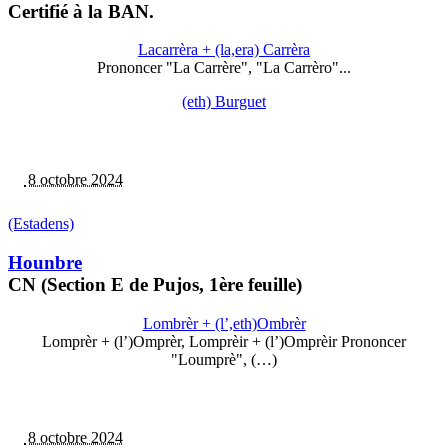
Certifié à la BAN.
Lacarrèra + (la,era) Carrèra
Prononcer "La Carrère", "La Carrèro"...
(eth) Burguet
8 octobre 2024
(Estadens)
Hounbre
CN (Section E de Pujos, 1ère feuille)
Lombrèr + (l’,eth)Ombrèr
Lomprèr + (l’)Omprèr, Lomprèir + (l’)Omprèir Prononcer
"Loumprè", (…)
8 octobre 2024