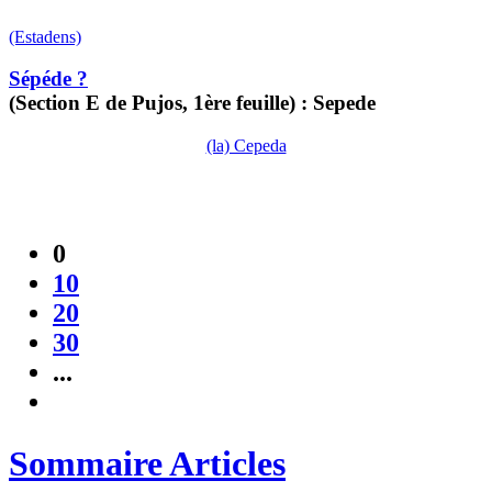
(Estadens)
Sépéde ?
(Section E de Pujos, 1ère feuille) : Sepede
(la) Cepeda
0
10
20
30
...
Sommaire Articles