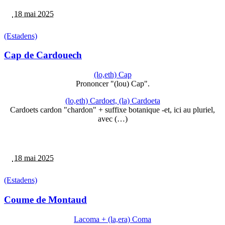
18 mai 2025
(Estadens)
Cap de Cardouech
(lo,eth) Cap
Prononcer "(lou) Cap".
(lo,eth) Cardoet, (la) Cardoeta
Cardoets cardon "chardon" + suffixe botanique -et, ici au pluriel,
avec (…)
18 mai 2025
(Estadens)
Coume de Montaud
Lacoma + (la,era) Coma