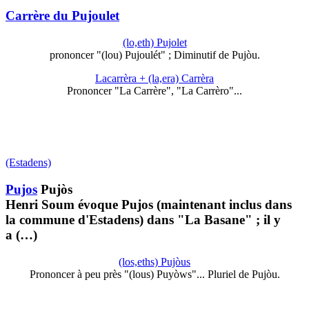
Carrère du Pujoulet
(lo,eth) Pujolet
prononcer "(lou) Pujoulét" ; Diminutif de Pujòu.
Lacarrèra + (la,era) Carrèra
Prononcer "La Carrère", "La Carrèro"...
(Estadens)
Pujos
Pujòs
Henri Soum évoque Pujos (maintenant inclus dans
la commune d'Estadens) dans "La Basane" ; il y
a (…)
(los,eths) Pujòus
Prononcer à peu près "(lous) Puyòws"... Pluriel de Pujòu.