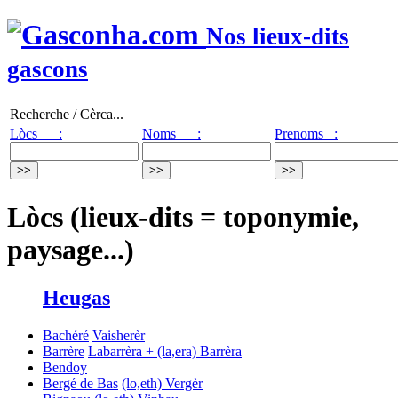
Nos lieux-dits
gascons
Recherche / Cèrca...
Lòcs :
Noms :
Prenoms :
Lòcs (lieux-dits = toponymie,
paysage...)
Heugas
Bachéré
Vaisherèr
Barrère
Labarrèra + (la,era) Barrèra
Bendoy
Bergé de Bas
(lo,eth) Vergèr