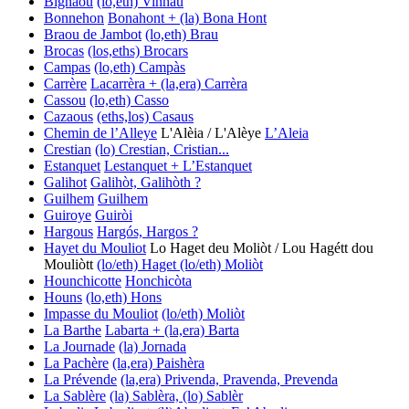
Bignaou
(lo,eth) Vinhau
Bonnehon
Bonahont + (la) Bona Hont
Braou de Jambot
(lo,eth) Brau
Brocas
(los,eths) Brocars
Campas
(lo,eth) Campàs
Carrère
Lacarrèra + (la,era) Carrèra
Cassou
(lo,eth) Casso
Cazaous
(eths,los) Casaus
Chemin de l’Alleye
L'Alèia / L'Alèye
L’Aleia
Crestian
(lo) Crestian, Cristian...
Estanquet
Lestanquet + L’Estanquet
Galihot
Galihòt, Galihòth ?
Guilhem
Guilhem
Guiroye
Guiròi
Hargous
Hargós, Hargos ?
Hayet du Mouliot
Lo Haget deu Moliòt / Lou Hagétt dou
Mouliòtt
(lo/eth) Haget
(lo/eth) Moliòt
Hounchicotte
Honchicòta
Houns
(lo,eth) Hons
Impasse du Mouliot
(lo/eth) Moliòt
La Barthe
Labarta + (la,era) Barta
La Journade
(la) Jornada
La Pachère
(la,era) Paishèra
La Prévende
(la,era) Privenda, Pravenda, Prevenda
La Sablère
(la) Sablèra, (lo) Sablèr