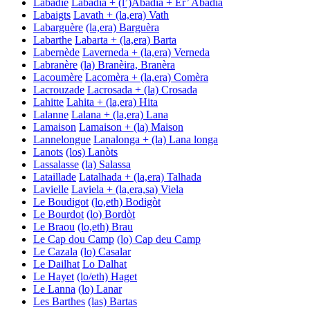
Labadie
Labadia + (l’)Abadia + Er’ Abadia
Labaigts
Lavath + (la,era) Vath
Labarguère
(la,era) Barguèra
Labarthe
Labarta + (la,era) Barta
Labernède
Laverneda + (la,era) Verneda
Labranère
(la) Branèira, Branèra
Lacoumère
Lacomèra + (la,era) Comèra
Lacrouzade
Lacrosada + (la) Crosada
Lahitte
Lahita + (la,era) Hita
Lalanne
Lalana + (la,era) Lana
Lamaison
Lamaison + (la) Maison
Lannelongue
Lanalonga + (la) Lana longa
Lanots
(los) Lanòts
Lassalasse
(la) Salassa
Lataillade
Latalhada + (la,era) Talhada
Lavielle
Laviela + (la,era,sa) Viela
Le Boudigot
(lo,eth) Bodigòt
Le Bourdot
(lo) Bordòt
Le Braou
(lo,eth) Brau
Le Cap dou Camp
(lo) Cap deu Camp
Le Cazala
(lo) Casalar
Le Dailhat
Lo Dalhat
Le Hayet
(lo/eth) Haget
Le Lanna
(lo) Lanar
Les Barthes
(las) Bartas