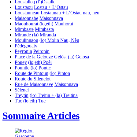
Loustalicq
(l’)Ostalic
Loustaou
Lostau + L’Ostau
Loustauneau
Lostaunau + L’Ostau nau, nèu
Maisonnabe
Maisonnava
Maouhourat
(lo,eth) Mauhorat
Mimbaste
Mimbasta
Mirande
(la) Miranda
Moulinnaou
(lo) Molin Nau, Nèu
Pédégouaty
Peyronin
Peironin
Place de la Gelouze
Gelós, (la) Gelosa
Pouey
(lo,eth) Poèi
Pountic
(lo) Pontic
Route de Pintoun
(lo) Pinton
Route du Silenciot
Rue de Maisonnave
Maisonnava
Sélenci
Treytin
(lo) Treitin + (la) Treitina
Tuc
(lo,eth) Tuc
Sommaire Articles