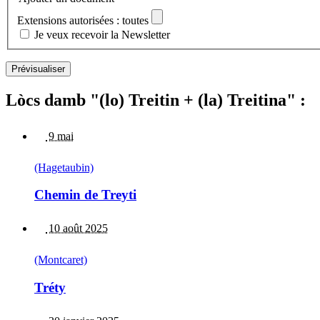
Extensions autorisées : toutes
Je veux recevoir la Newsletter
Lòcs damb "(lo) Treitin + (la) Treitina" :
9 mai
(Hagetaubin)
Chemin de Treyti
10 août 2025
(Montcaret)
Tréty