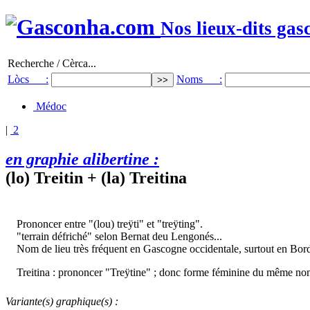
Nos lieux-dits gas
Recherche / Cèrca...
Lòcs :
Noms :
Médoc
|
2
en graphie alibertine :
(lo) Treitin + (la) Treitina
Prononcer entre "(lou) treÿti" et "treÿting".
"terrain défriché" selon Bernat deu Lengonés...
Nom de lieu très fréquent en Gascogne occidentale, surtout en Bord
Treitina : prononcer "Treÿtine" ; donc forme féminine du même no
Variante(s) graphique(s) :