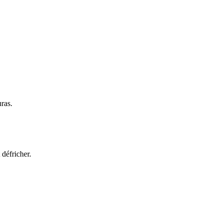
uras.
 défricher.