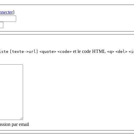
nnecter
]
et le code HTML
iste
[texte->url]
<quote>
<code>
<q>
<del>
<i
ssion par email