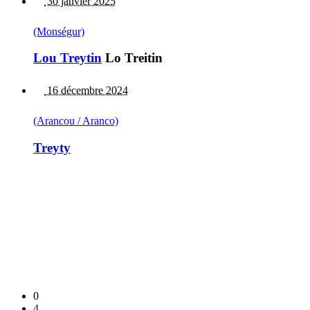
30 janvier 2025
(Monségur)
Lou Treytin
Lo Treitin
16 décembre 2024
(Arancou / Aranco)
Treyty
0
4