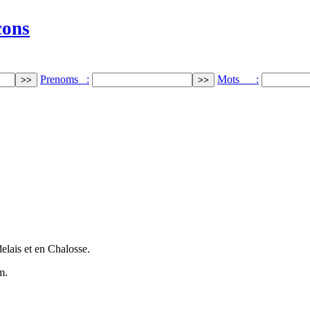
cons
Prenoms :
Mots :
elais et en Chalosse.
m.