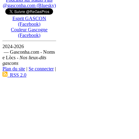
@gasconha.com (Bluesky)
Esprit GASCON
(Facebook)
Couleur Gascogne
(Facebook)
2024-2026
— Gasconha.com - Noms
e Lòcs -
Nos lieux-dits
gascons
Plan du site
|
Se connecter
|
RSS 2.0