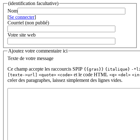
(identification facultative)
Nom
[
Se connecter
]
Courriel (non publié)
Votre site web
Ajoutez votre commentaire ici
Texte de votre message
Ce champ accepte les raccourcis SPIP
{{gras}}
{italique}
-*l
et le code HTML
[texte->url]
<quote>
<code>
<q>
<del>
<in
créer des paragraphes, laissez simplement des lignes vides.