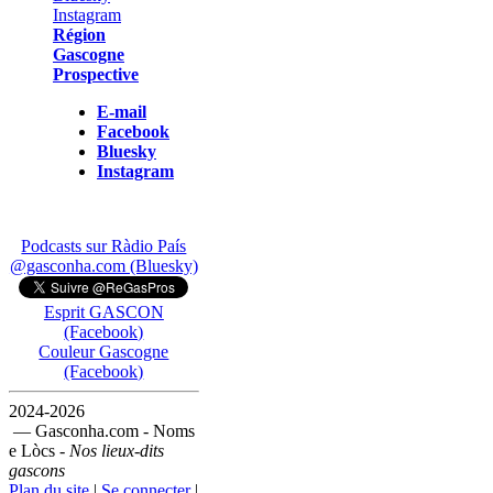
Région
Gascogne
Prospective
E-mail
Facebook
Bluesky
Instagram
Podcasts sur Ràdio País
@gasconha.com (Bluesky)
Esprit GASCON
(Facebook)
Couleur Gascogne
(Facebook)
2024-2026
— Gasconha.com - Noms
e Lòcs -
Nos lieux-dits
gascons
Plan du site
|
Se connecter
|