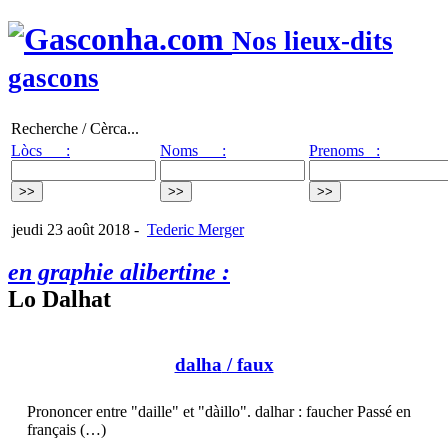
Nos lieux-dits
gascons
Recherche / Cèrca...
Lòcs :
Noms :
Prenoms :
jeudi 23 août 2018
-
Tederic Merger
en graphie alibertine :
Lo Dalhat
dalha
/ faux
Prononcer entre "daille" et "dàillo". dalhar : faucher Passé en
français (…)