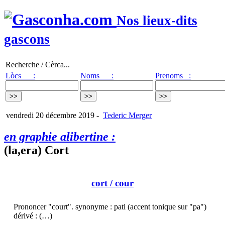
Nos lieux-dits
gascons
Recherche / Cèrca...
Lòcs :
Noms :
Prenoms :
vendredi 20 décembre 2019
-
Tederic Merger
en graphie alibertine :
(la,era) Cort
cort
/ cour
Prononcer "court". synonyme : pati (accent tonique sur "pa")
dérivé : (…)