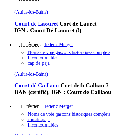
(Aulus-les-Bains)
Court de Laouret
Cort de Lauret
IGN : Court Dé Laouret (!)
11 février
-
Tederic Merger
Noms de voie gascons historiques complets
Incontournables
cap-de-paja
(Aulus-les-Bains)
Court dé Caillaou
Cort deth Calhau ?
BAN (certifié), IGN : Court de Caillaou
11 février
-
Tederic Merger
Noms de voie gascons historiques complets
cap-de-paja
Incontournables