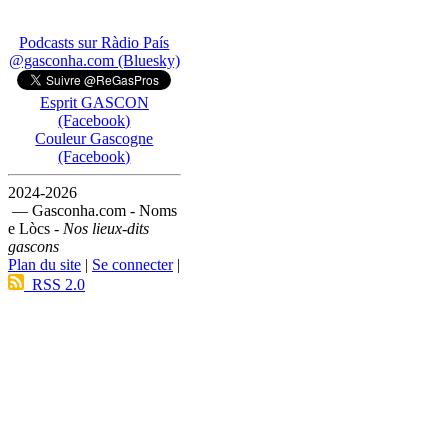
Podcasts sur Ràdio País
@gasconha.com (Bluesky)
Esprit GASCON
(Facebook)
Couleur Gascogne
(Facebook)
2024-2026
— Gasconha.com - Noms
e Lòcs -
Nos lieux-dits
gascons
Plan du site
|
Se connecter
|
RSS 2.0