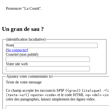
Prononcer "La Courtt".
Un gran de sau ?
(identification facultative)
Nom
[
Se connecter
]
Courriel (non publié)
Votre site web
Ajoutez votre commentaire ici
Texte de votre message
Ce champ accepte les raccourcis SPIP
{{gras}}
{italique}
-*l
et le code HTML
[texte->url]
<quote>
<code>
<q>
<del>
<in
créer des paragraphes, laissez simplement des lignes vides.