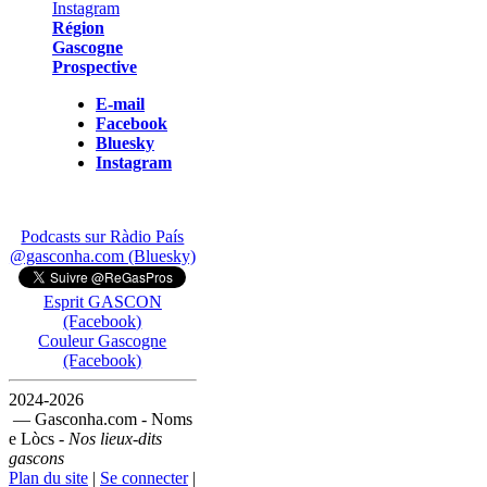
Région
Gascogne
Prospective
E-mail
Facebook
Bluesky
Instagram
Podcasts sur Ràdio País
@gasconha.com (Bluesky)
Esprit GASCON
(Facebook)
Couleur Gascogne
(Facebook)
2024-2026
— Gasconha.com - Noms
e Lòcs -
Nos lieux-dits
gascons
Plan du site
|
Se connecter
|