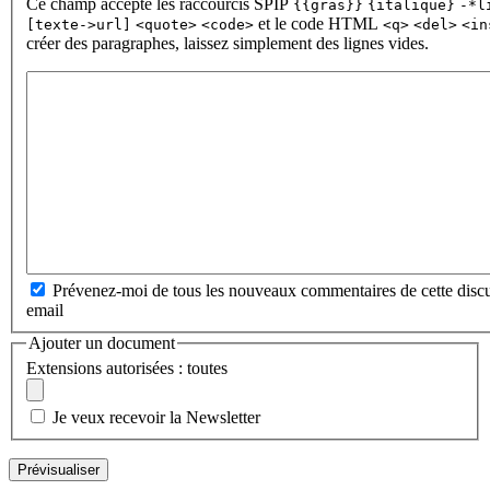
Ce champ accepte les raccourcis SPIP
{{gras}}
{italique}
-*l
et le code HTML
[texte->url]
<quote>
<code>
<q>
<del>
<in
créer des paragraphes, laissez simplement des lignes vides.
Prévenez-moi de tous les nouveaux commentaires de cette discu
email
Ajouter un document
Extensions autorisées : toutes
Je veux recevoir la Newsletter