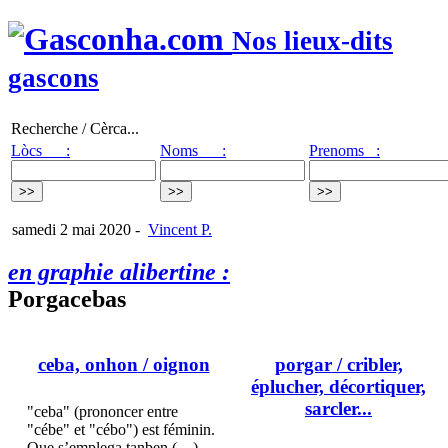
Nos lieux-dits
gascons
Recherche / Cèrca...
Lòcs :
Noms :
Prenoms :
samedi 2 mai 2020
-
Vincent P.
en graphie alibertine :
Porgacebas
ceba, onhon
/ oignon
porgar
/ cribler,
éplucher, décortiquer,
sarcler...
"ceba" (prononcer entre
"cébe" et "cébo") est féminin.
Que s’emplega tanben (…)