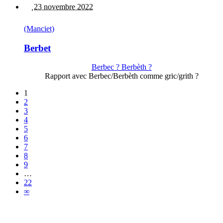
23 novembre 2022
(Manciet)
Berbet
Berbec ? Berbèth ?
Rapport avec Berbec/Berbèth comme gric/grith ?
1
2
3
4
5
6
7
8
9
…
22
∞