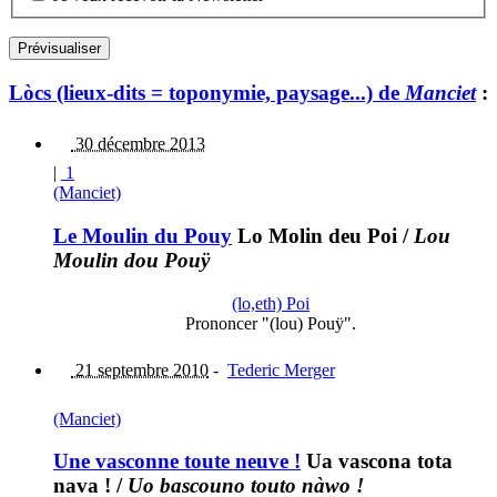
Lòcs (lieux-dits = toponymie, paysage...) de
Manciet
:
30 décembre 2013
|
1
(Manciet)
Le Moulin du Pouy
Lo Molin deu Poi
/
Lou
Moulin dou Pouÿ
(lo,eth) Poi
Prononcer "(lou) Pouÿ".
21 septembre 2010
-
Tederic Merger
(Manciet)
Une vasconne toute neuve !
Ua vascona tota
nava !
/
Uo bascouno touto nàwo !