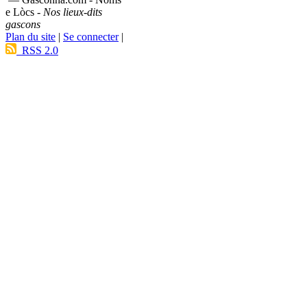
e Lòcs -
Nos lieux-dits
gascons
Plan du site
|
Se connecter
|
RSS 2.0