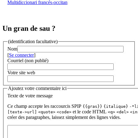
Multidiccionari francés-occitan
Un gran de sau ?
(identification facultative)
Nom
[
Se connecter
]
Courriel (non publié)
Votre site web
Ajoutez votre commentaire ici
Texte de votre message
Ce champ accepte les raccourcis SPIP
{{gras}}
{italique}
-*l
et le code HTML
[texte->url]
<quote>
<code>
<q>
<del>
<in
créer des paragraphes, laissez simplement des lignes vides.