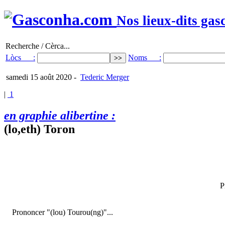
Nos lieux-dits gas
Recherche / Cèrca...
Lòcs :
Noms :
samedi 15 août 2020
-
Tederic Merger
|
1
en graphie alibertine :
(lo,eth) Toron
P
Prononcer "(lou) Tourou(ng)"...