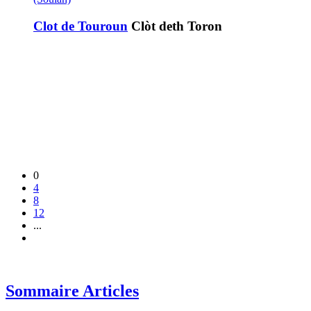
Clot de Touroun
Clòt deth Toron
0
4
8
12
...
Sommaire Articles