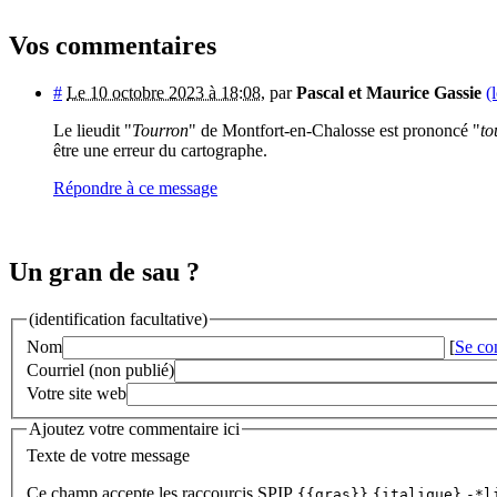
Vos commentaires
#
Le 10 octobre 2023 à 18:08
,
par
Pascal et Maurice Gassie
(
Le lieudit "
Tourron
" de Montfort-en-Chalosse est prononcé "
to
être une erreur du cartographe.
Répondre à ce message
Un gran de sau ?
(identification facultative)
Nom
[
Se co
Courriel (non publié)
Votre site web
Ajoutez votre commentaire ici
Texte de votre message
Ce champ accepte les raccourcis SPIP
{{gras}}
{italique}
-*l