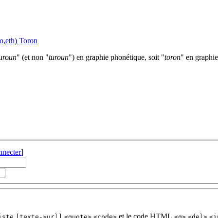
lo,eth) Toron
uroun
" (et non "
turoun
") en graphie phonétique, soit "
toron
" en graphie
nnecter
]
et le code HTML
iste
[texte->url]
<quote>
<code>
<q>
<del>
<i