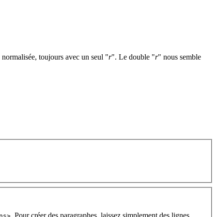
 normalisée, toujours avec un seul "
r
". Le double "
r
" nous semble
. Pour créer des paragraphes, laissez simplement des lignes
ns>