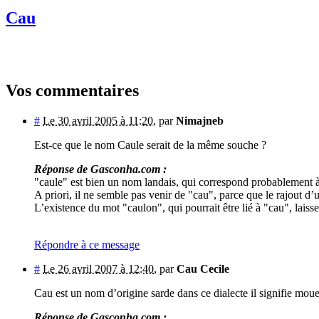
Cau
Vos commentaires
#
Le 30 avril 2005 à 11:20
,
par
Nimajneb
Est-ce que le nom Caule serait de la même souche ?
Réponse de Gasconha.com :
"caule" est bien un nom landais, qui correspond probablement à
A priori, il ne semble pas venir de "cau", parce que le rajout d’
L’existence du mot "caulon", qui pourrait être lié à "cau", laisse
Répondre à ce message
#
Le 26 avril 2007 à 12:40
,
par
Cau Cecile
Cau est un nom d’origine sarde dans ce dialecte il signifie moue
Réponse de Gasconha.com :