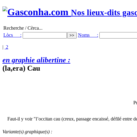
Nos lieux-dits gas
Recherche / Cèrca...
Lòcs :
Noms :
|
2
en graphie alibertine :
(la,era) Cau
P
Faut-il y voir "l’occitan cau (creux, passage encaissé, défilé entre 
Variante(s) graphique(s) :