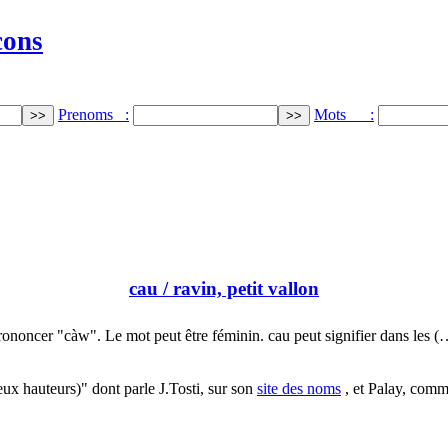
cons
Prenoms :
Mots :
cau
/ ravin, petit vallon
rononcer "càw". Le mot peut être féminin. cau peut signifier dans les (
deux hauteurs)" dont parle J.Tosti, sur son
site des noms
, et Palay, comm