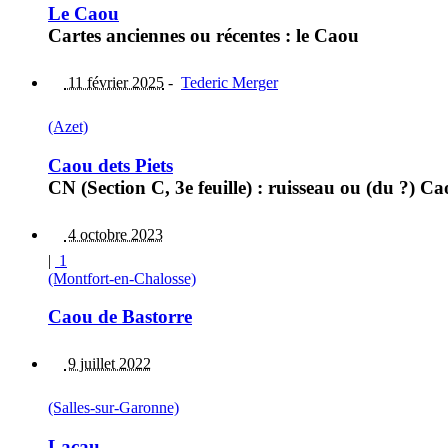
Le Caou
Cartes anciennes ou récentes : le Caou
11 février 2025
-
Tederic Merger
(Azet)
Caou dets Piets
CN (Section C, 3e feuille) : ruisseau ou (du ?) Ca
4 octobre 2023
|
1
(Montfort-en-Chalosse)
Caou de Bastorre
9 juillet 2022
(Salles-sur-Garonne)
Lacau