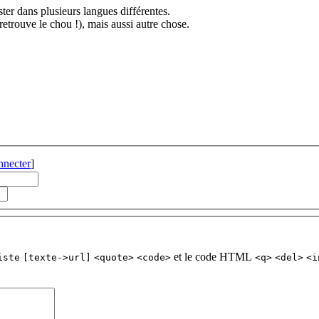
ster dans plusieurs langues différentes.
etrouve le chou !), mais aussi autre chose.
nnecter
]
et le code HTML
iste
[texte->url]
<quote>
<code>
<q>
<del>
<i