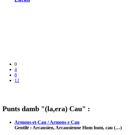
0
4
8
12
Punts damb "(la,era) Cau" :
Armous-et-Cau / Armons e Cau
Gentilé : Arcausien, Arcausienne Hum hum, cau (…)