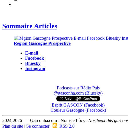
Sommaire Articles
Région Gascogne Prospective
E-mail
Facebook
Bluesky
Instagram
Podcasts sur Ràdio País
@gasconha.com (Bluesky)
Esprit GASCON (Facebook)
Couleur Gascogne (Facebook)
2024-2026 — Gasconha.com - Noms e Lòcs -
Nos lieux-dits gascon
Plan du site
|
Se connecter
|
RSS 2.0