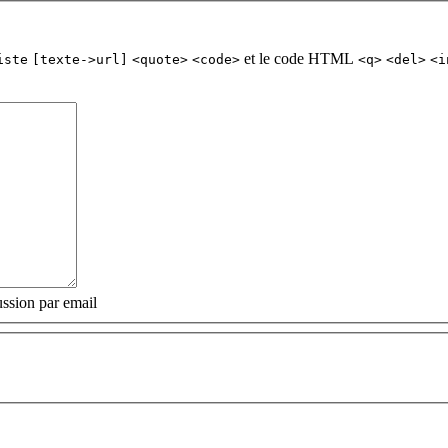
et le code HTML
iste
[texte->url]
<quote>
<code>
<q>
<del>
<i
ssion par email