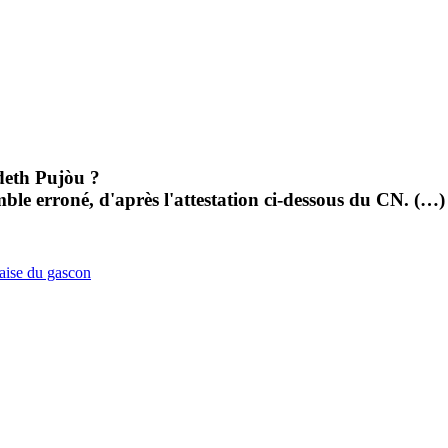
eth Pujòu ?
e erroné, d'après l'attestation ci-dessous du CN. (…)
çaise du gascon