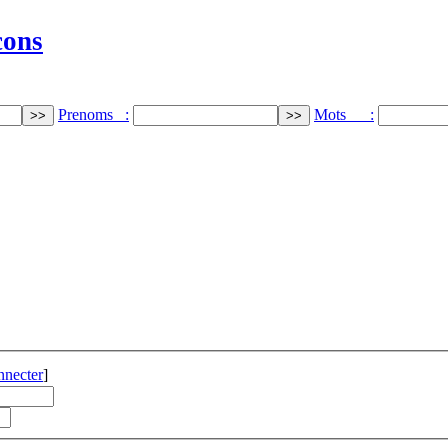
cons
Prenoms :
Mots :
nnecter
]