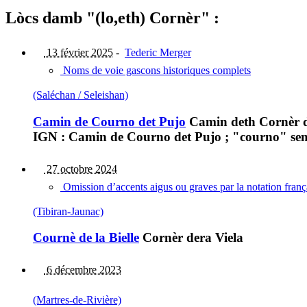
Lòcs damb "(lo,eth) Cornèr" :
13 février 2025
-
Tederic Merger
Noms de voie gascons historiques complets
(Saléchan / Seleishan)
Camin de Courno det Pujo
Camin deth Cornèr d
IGN : Camin de Courno det Pujo ; "courno" sembl
27 octobre 2024
Omission d’accents aigus ou graves par la notation fran
(Tibiran-Jaunac)
Cournè de la Bielle
Cornèr dera Viela
6 décembre 2023
(Martres-de-Rivière)