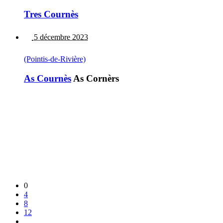
Tres Cournès
5 décembre 2023
(Pointis-de-Rivière)
As Cournès
As Cornèrs
0
4
8
12
...