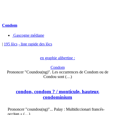
Condom
Gascogne médiane
|
195 lòcs
- liste rapide des lòcs
en graphie alibertine :
Condom
Prononcer "Coundou(ng)". Les occurrences de Condom ou de
Condou sont (…)
condon, condom ?
/ monticule, hauteur,
condominium
Prononcer "coundou(ng)"... Palay : Multidiccionari francés-
occitan « (…)