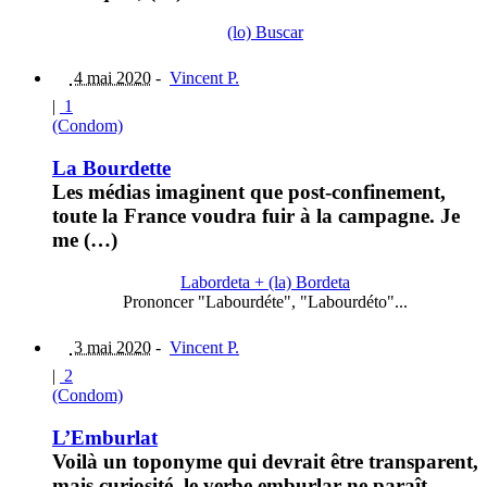
(lo) Buscar
4 mai 2020
-
Vincent P.
|
1
(Condom)
La Bourdette
Les médias imaginent que post-confinement,
toute la France voudra fuir à la campagne. Je
me (…)
Labordeta + (la) Bordeta
Prononcer "Labourdéte", "Labourdéto"...
3 mai 2020
-
Vincent P.
|
2
(Condom)
L’Emburlat
Voilà un toponyme qui devrait être transparent,
mais curiosité, le verbe emburlar ne paraît