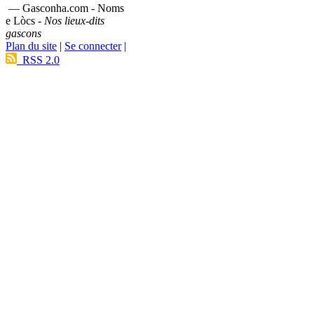
— Gasconha.com - Noms
e Lòcs -
Nos lieux-dits
gascons
Plan du site
|
Se connecter
|
RSS 2.0