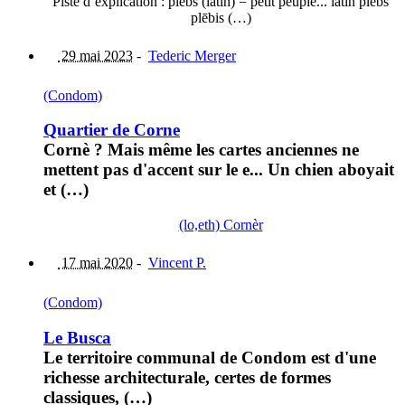
Piste d’explication : plebs (latin) = petit peuple... latin plēbs
plēbis (…)
29 mai 2023
-
Tederic Merger
(Condom)
Quartier de Corne
Cornè ? Mais même les cartes anciennes ne
mettent pas d'accent sur le e... Un chien aboyait
et (…)
(lo,eth) Cornèr
17 mai 2020
-
Vincent P.
(Condom)
Le Busca
Le territoire communal de Condom est d'une
richesse architecturale, certes de formes
classiques, (…)