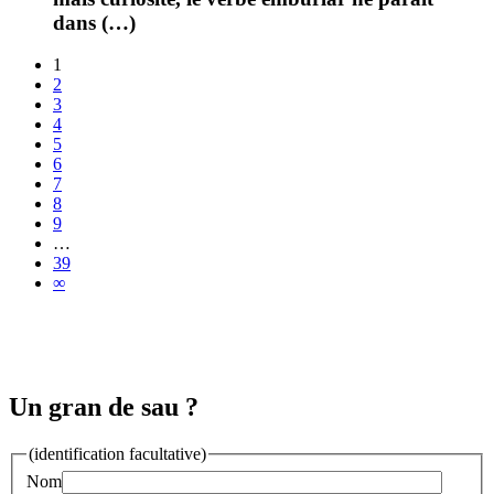
dans (…)
1
2
3
4
5
6
7
8
9
…
39
∞
Un gran de sau ?
(identification facultative)
Nom