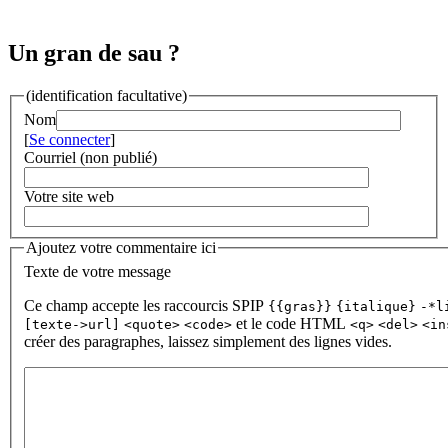
Un gran de sau ?
(identification facultative)
Nom
[
Se connecter
]
Courriel (non publié)
Votre site web
Ajoutez votre commentaire ici
Texte de votre message
Ce champ accepte les raccourcis SPIP
{{gras}}
{italique}
-*l
et le code HTML
[texte->url]
<quote>
<code>
<q>
<del>
<in
créer des paragraphes, laissez simplement des lignes vides.