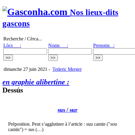
Nos lieux-dits
gascons
Recherche / Cèrca...
Lòcs :
Noms :
Prenoms :
dimanche 27 juin 2021
-
Tederic Merger
en graphie alibertine :
Dessús
sus
/ sur
Préposition. Peut s’agglutiner à l’article : suu camin ("sou
camïn") = sus (…)