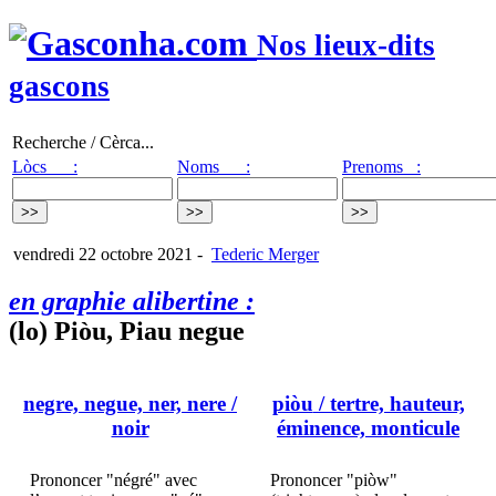
Nos lieux-dits
gascons
Recherche / Cèrca...
Lòcs :
Noms :
Prenoms :
vendredi 22 octobre 2021
-
Tederic Merger
en graphie alibertine :
(lo) Piòu, Piau negue
negre, negue, ner, nere
/
piòu
/ tertre, hauteur,
noir
éminence, monticule
Prononcer "négré" avec
Prononcer "piòw"