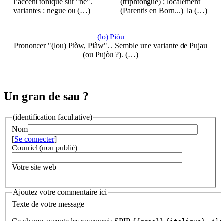
l’accent tonique sur "né".
(triphtongue) ; localement
variantes : negue ou (…)
(Parentis en Born...), la (…)
(lo) Piòu
Prononcer "(lou) Piòw, Piàw"... Semble une variante de Pujau
(ou Pujòu ?). (…)
Un gran de sau ?
(identification facultative)
Nom
[
Se connecter
]
Courriel (non publié)
Votre site web
Ajoutez votre commentaire ici
Texte de votre message
Ce champ accepte les raccourcis SPIP