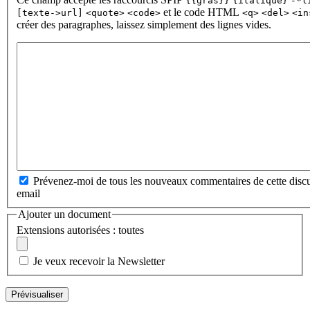
{{gras}}
{italique}
-*l
et le code HTML
[texte->url]
<quote>
<code>
<q>
<del>
<in
créer des paragraphes, laissez simplement des lignes vides.
Prévenez-moi de tous les nouveaux commentaires de cette discu
email
Ajouter un document
Extensions autorisées : toutes
Je veux recevoir la Newsletter