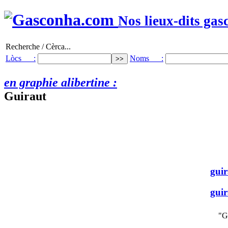
Nos lieux-dits gas
Recherche / Cèrca...
Lòcs :
Noms :
en graphie alibertine :
Guiraut
gui
gui
"G