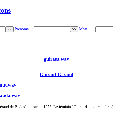
cons
Prenoms :
Mots :
guiraut.wav
Guiraut Géraud
raut.wav
rauda.wav
éraud de Budos" attesté en 1273. Le féminin "Guirauda" pourrait être 