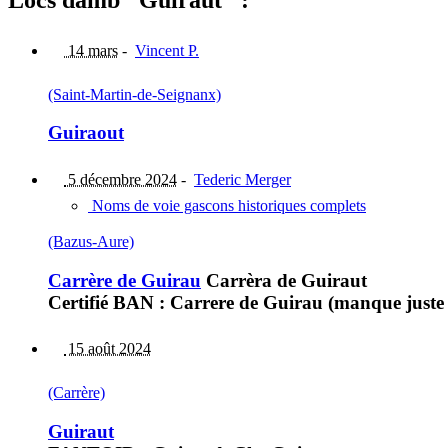
14 mars
-
Vincent P.
(Saint-Martin-de-Seignanx)
Guiraout
5 décembre 2024
-
Tederic Merger
Noms de voie gascons historiques complets
(Bazus-Aure)
Carrère de Guirau
Carrèra de Guiraut
Certifié BAN : Carrere de Guirau (manque juste 
15 août 2024
(Carrère)
Guiraut