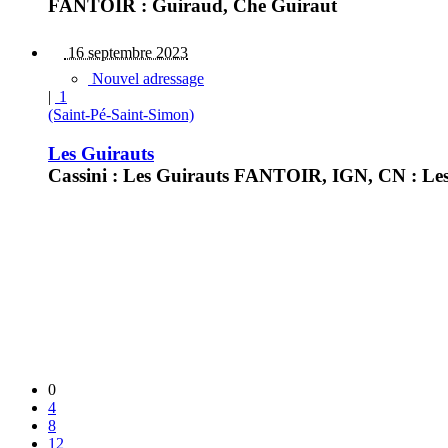
FANTOIR : Guiraud, Che Guiraut
16 septembre 2023
Nouvel adressage
|
1
(Saint-Pé-Saint-Simon)
Les Guirauts
Cassini : Les Guirauts FANTOIR, IGN, CN : Les G
0
4
8
12