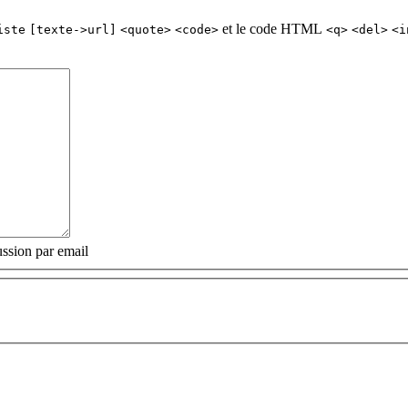
et le code HTML
iste
[texte->url]
<quote>
<code>
<q>
<del>
<i
ssion par email