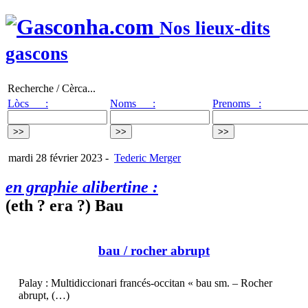
Nos lieux-dits
gascons
Recherche / Cèrca...
Lòcs :
Noms :
Prenoms :
mardi 28 février 2023
-
Tederic Merger
en graphie alibertine :
(eth ? era ?) Bau
bau
/ rocher abrupt
Palay : Multidiccionari francés-occitan « bau sm. – Rocher
abrupt, (…)