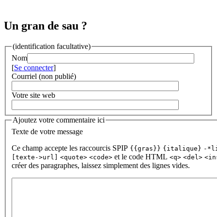
Un gran de sau ?
(identification facultative)
Nom
[
Se connecter
]
Courriel (non publié)
Votre site web
Ajoutez votre commentaire ici
Texte de votre message
Ce champ accepte les raccourcis SPIP
{{gras}}
{italique}
-*l
et le code HTML
[texte->url]
<quote>
<code>
<q>
<del>
<in
créer des paragraphes, laissez simplement des lignes vides.