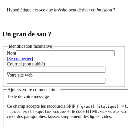
Hypothétique : est-ce que
hrèisho
peut dériver en
hreisho
n ?
Un gran de sau ?
(identification facultative)
Nom
[
Se connecter
]
Courriel (non publié)
Votre site web
Ajoutez votre commentaire ici
Texte de votre message
Ce champ accepte les raccourcis SPIP
{{gras}}
{italique}
-*l
et le code HTML
[texte->url]
<quote>
<code>
<q>
<del>
<in
créer des paragraphes, laissez simplement des lignes vides.