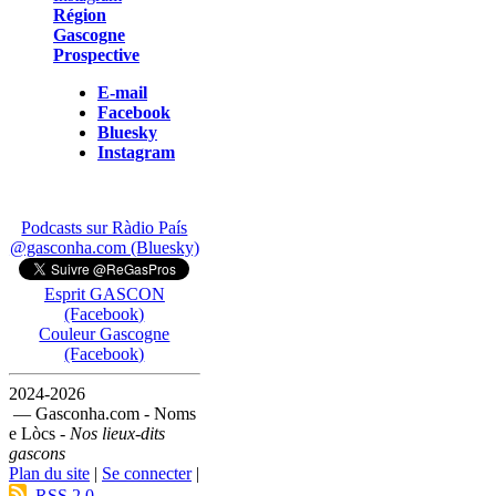
Région
Gascogne
Prospective
E-mail
Facebook
Bluesky
Instagram
Podcasts sur Ràdio País
@gasconha.com (Bluesky)
Esprit GASCON
(Facebook)
Couleur Gascogne
(Facebook)
2024-2026
— Gasconha.com - Noms
e Lòcs -
Nos lieux-dits
gascons
Plan du site
|
Se connecter
|
RSS 2.0