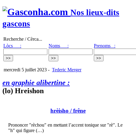
Nos lieux-dits
gascons
Recherche / Cèrca...
Lòcs :
Noms :
Prenoms :
mercredi 5 juillet 2023
-
Tederic Merger
en graphie alibertine :
(lo) Hreishon
hrèisho
/ frêne
Prononcer "rèchou" en mettant l’accent tonique sur "rè". Le
"h" qui figure (…)