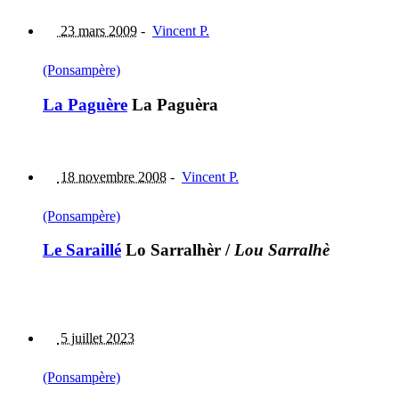
23 mars 2009
-
Vincent P.
(Ponsampère)
La Paguère
La Paguèra
18 novembre 2008
-
Vincent P.
(Ponsampère)
Le Saraillé
Lo Sarralhèr
/
Lou Sarralhè
5 juillet 2023
(Ponsampère)