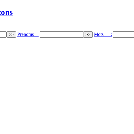
cons
Prenoms :
Mots :