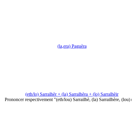
(la,era) Paguèra
(eth/lo) Sarralhèr + (la) Sarralhèra + (lo) Sarralhèir
Prononcer respectivement "(eth/lou) Sarrailhè, (la) Sarrailhère, (lou)