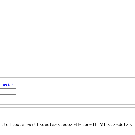
nnecter
]
et le code HTML
iste
[texte->url]
<quote>
<code>
<q>
<del>
<i