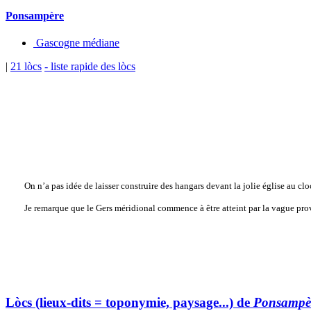
Ponsampère
Gascogne médiane
|
21 lòcs
- liste rapide des lòcs
On n’a pas idée de laisser construire des hangars devant la jolie église au cloch
Je remarque que le Gers méridional commence à être atteint par la vague prov
Lòcs (lieux-dits = toponymie, paysage...) de
Ponsampè