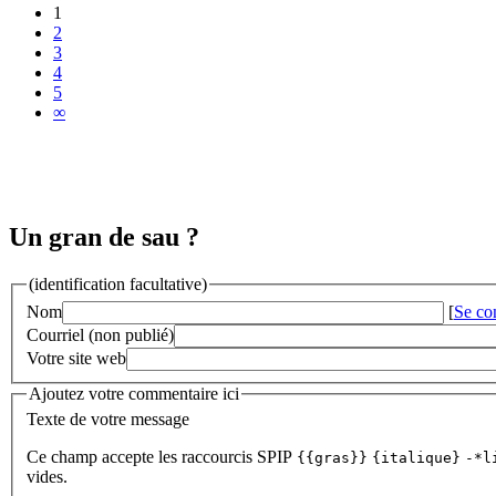
1
2
3
4
5
∞
Un gran de sau ?
(identification facultative)
Nom
[
Se co
Courriel (non publié)
Votre site web
Ajoutez votre commentaire ici
Texte de votre message
Ce champ accepte les raccourcis SPIP
{{gras}}
{italique}
-*l
vides.