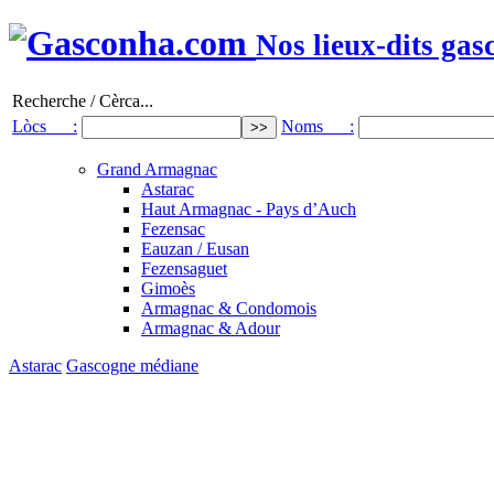
Nos lieux-dits gas
Recherche / Cèrca...
Lòcs :
Noms :
Grand Armagnac
Astarac
Haut Armagnac - Pays d’Auch
Fezensac
Eauzan / Eusan
Fezensaguet
Gimoès
Armagnac & Condomois
Armagnac & Adour
Astarac
Gascogne médiane