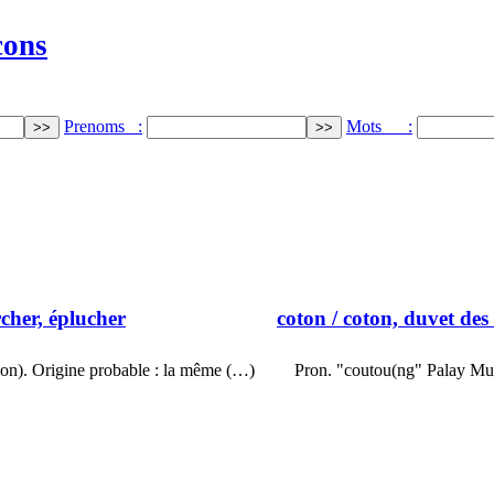
cons
Prenoms :
Mots :
rcher, éplucher
coton
/ coton, duvet des 
hon). Origine probable : la même (…)
Pron. "coutou(ng" Palay Mult