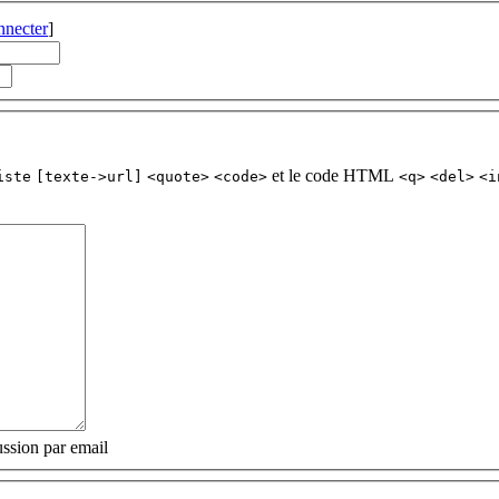
nnecter
]
et le code HTML
iste
[texte->url]
<quote>
<code>
<q>
<del>
<i
ssion par email