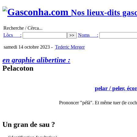
Nos lieux-dits gas
Recherche / Cèrca...
Lòcs :
Noms :
samedi 14 octobre 2023
-
Tederic Merger
en graphie alibertine :
Pelacoton
pelar
/ peler, éco
Prononcer "pélà". Et même tuer (le coc
Un gran de sau ?