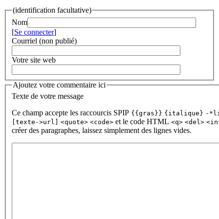
(identification facultative)
Nom
[
Se connecter
]
Courriel (non publié)
Votre site web
Ajoutez votre commentaire ici
Texte de votre message
Ce champ accepte les raccourcis SPIP
{{gras}}
{italique}
-*l
et le code HTML
[texte->url]
<quote>
<code>
<q>
<del>
<in
créer des paragraphes, laissez simplement des lignes vides.