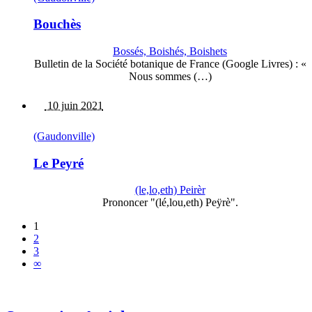
Bouchès
Bossés, Boishés, Boishets
Bulletin de la Société botanique de France (Google Livres) : «
Nous sommes (…)
10 juin 2021
(Gaudonville)
Le Peyré
(le,lo,eth) Peirèr
Prononcer "(lé,lou,eth) Peÿrè".
1
2
3
∞