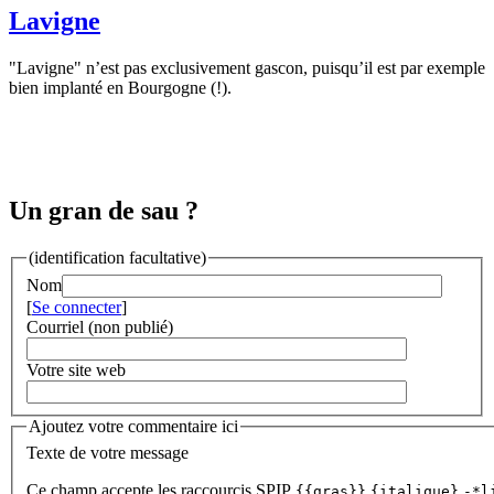
Lavigne
"Lavigne" n’est pas exclusivement gascon, puisqu’il est par exemple
bien implanté en Bourgogne (!).
Un gran de sau ?
(identification facultative)
Nom
[
Se connecter
]
Courriel (non publié)
Votre site web
Ajoutez votre commentaire ici
Texte de votre message
Ce champ accepte les raccourcis SPIP
{{gras}}
{italique}
-*l