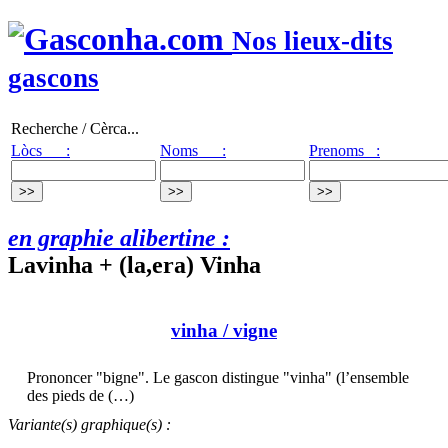
Nos lieux-dits
gascons
Recherche / Cèrca...
Lòcs :
Noms :
Prenoms :
en graphie alibertine :
Lavinha + (la,era) Vinha
vinha
/ vigne
Prononcer "bigne". Le gascon distingue "vinha" (l’ensemble
des pieds de (…)
Variante(s) graphique(s) :