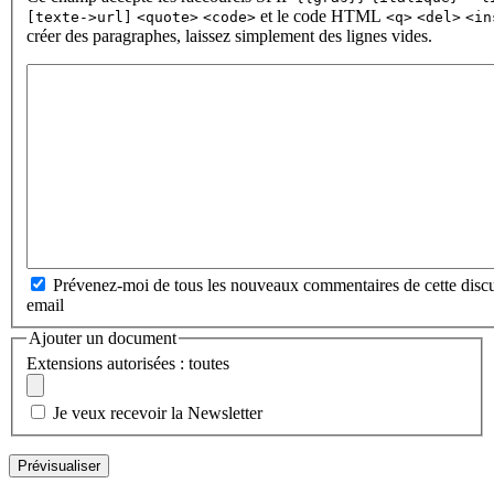
et le code HTML
[texte->url]
<quote>
<code>
<q>
<del>
<in
créer des paragraphes, laissez simplement des lignes vides.
Prévenez-moi de tous les nouveaux commentaires de cette discu
email
Ajouter un document
Extensions autorisées : toutes
Je veux recevoir la Newsletter