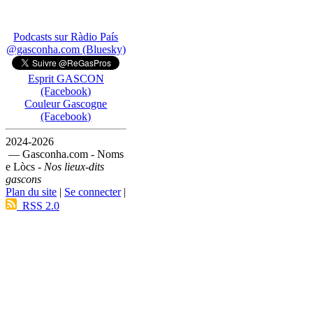
Podcasts sur Ràdio País
@gasconha.com (Bluesky)
Esprit GASCON
(Facebook)
Couleur Gascogne
(Facebook)
2024-2026
— Gasconha.com - Noms
e Lòcs -
Nos lieux-dits
gascons
Plan du site
|
Se connecter
|
RSS 2.0