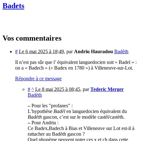
Badets
Vos commentaires
#
Le 6 mai 2025 à 18:49
,
par
Andriu Hauradou
Badèth
Il n’est pas sûr que l’ équivalent languedocien soit « Badel » :
on a « Badech » (« Badex en 1780 ») à Villeneuve-sur-Lot.
Répondre à ce message
#
^
Le 8 mai 2025 à 08:45
,
par
Tederic Merger
Badèth
–
Pour les "profanes" :
L’hypothèse
Badèl
en languedocien équivalent du
Badèth
gascon, c’est sur le modèle castèl/castèth.
–
Pour Andriu :
Ce Badex,Badech à Bias et Villeneuve sur Lot est-il à
rattacher au Badèth gascon ?
Quel phonème peuvent noter ces x et ch dans cette