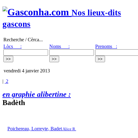
Nos lieux-dits
gascons
Recherche / Cèrca...
Lòcs :
Noms :
Prenoms :
vendredi 4 janvier 2013
|
2
en graphie alibertine :
Badèth
Poichereau, Lorreyte, Badet
Alice R.