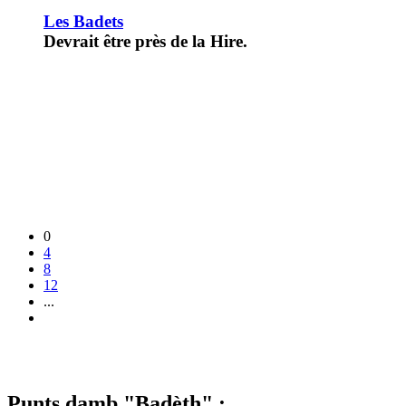
Les Badets
Devrait être près de la Hire.
0
4
8
12
...
Punts damb "Badèth" :