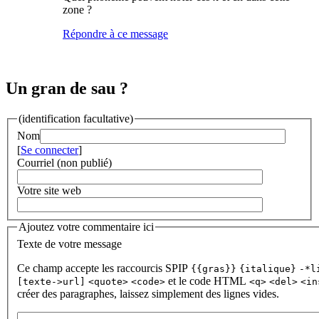
zone ?
Répondre à ce message
Un gran de sau ?
(identification facultative)
Nom
[
Se connecter
]
Courriel (non publié)
Votre site web
Ajoutez votre commentaire ici
Texte de votre message
Ce champ accepte les raccourcis SPIP
{{gras}}
{italique}
-*l
et le code HTML
[texte->url]
<quote>
<code>
<q>
<del>
<in
créer des paragraphes, laissez simplement des lignes vides.