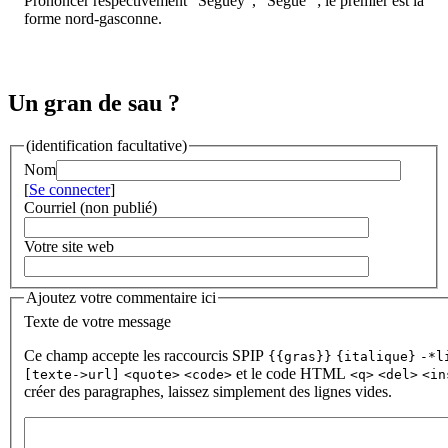
Prononcer respectivement "Ségueÿ", "Séguè" ; le premier est la
forme nord-gasconne.
Un gran de sau ?
(identification facultative)
Nom
[
Se connecter
]
Courriel (non publié)
Votre site web
Ajoutez votre commentaire ici
Texte de votre message
Ce champ accepte les raccourcis SPIP
{{gras}}
{italique}
-*l
et le code HTML
[texte->url]
<quote>
<code>
<q>
<del>
<in
créer des paragraphes, laissez simplement des lignes vides.