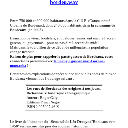
bordeu.wav
Entre 750 000 et 800 000 habitants dans la C.U.B. (Communauté
Urbaine de Bordeaux), dont 240 000 habitants
dans la commune de
Bordeaux
. (en 2005)
Beaucoup de vieux bordelais, et quelques jeunes, ont encore l’accent
gascon, ou guyennais... pour ne pas dire l’accent du midi !
Mais dans le tourbillon de ce début de millénaire, la population
change très vite...
Raison de plus pour rappeler le passé gascon de Bordeaux, et ses
connections présentes avec
le triangle gascon mar-Garona-
montanha
!
Certaines des explications données sur ce site sur les noms de rues de
Bordeaux viennent de l’ouvrage suivant :
Les rues de Bordeaux des origines à nos jours.
Dictionnaire historique et biographique.
Auteur : Roger Galy
Editions Princi Negre.
ISBN 2 905007.46.X
Le livre de l’historien du 19ème siècle
Léo Drouyn
("Bordeaux vers
1450") est encore plus près des sources historiques.