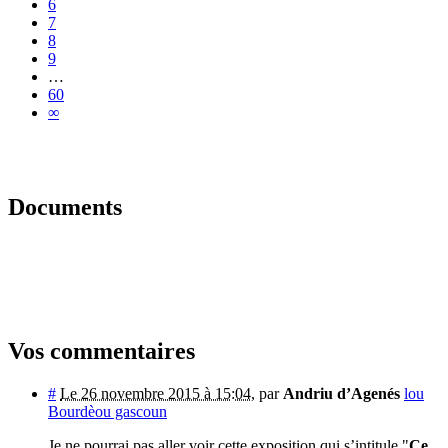
6
7
8
9
…
60
∞
Documents
Vos commentaires
#
Le 26 novembre 2015 à 15:04
,
par
Andriu d’Agenés
lou
Bourdèou gascoun
Je ne pourrai pas aller voir cette exposition qui s’intitule "
Ce