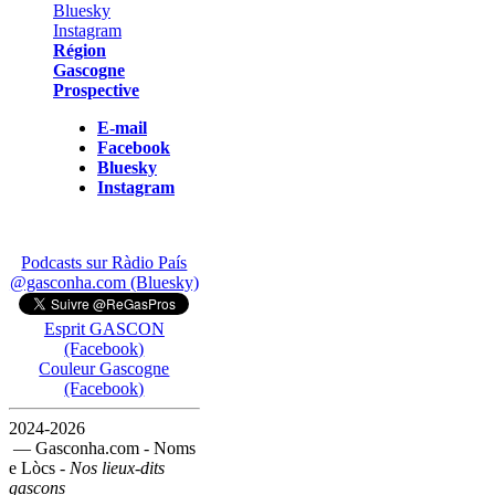
Région
Gascogne
Prospective
E-mail
Facebook
Bluesky
Instagram
Podcasts sur Ràdio País
@gasconha.com (Bluesky)
Esprit GASCON
(Facebook)
Couleur Gascogne
(Facebook)
2024-2026
— Gasconha.com - Noms
e Lòcs -
Nos lieux-dits
gascons