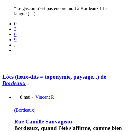
"Le gascon n’est pas encore mort à Bordeaux ! La
langue (…)
0
3
6
9
...
Lòcs (lieux-dits = toponymie, paysage...) de
Bordeaux
:
8 mai
-
Vincent P.
(Bordeaux)
Rue Camille Sauvageau
Bordeaux, quand l'été s'affirme, comme bien