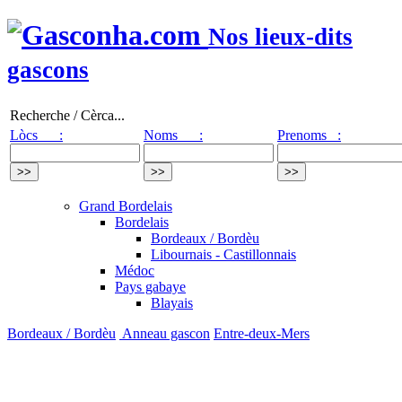
Nos lieux-dits
gascons
Recherche / Cèrca...
Lòcs :
Noms :
Prenoms :
Grand Bordelais
Bordelais
Bordeaux / Bordèu
Libournais - Castillonnais
Médoc
Pays gabaye
Blayais
Bordeaux / Bordèu
Anneau gascon
Entre-deux-Mers