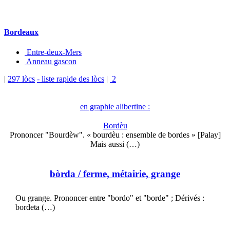
Bordeaux
Entre-deux-Mers
Anneau gascon
|
297 lòcs
- liste rapide des lòcs
|
2
en graphie alibertine :
Bordèu
Prononcer "Bourdèw". « bourdèu : ensemble de bordes » [Palay]
Mais aussi (…)
bòrda
/ ferme, métairie, grange
Ou grange. Prononcer entre "bordo" et "borde" ; Dérivés :
bordeta (…)