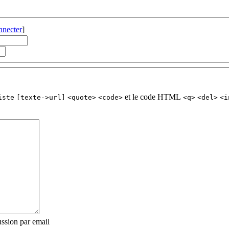
nnecter
]
et le code HTML
iste
[texte->url]
<quote>
<code>
<q>
<del>
<i
ssion par email