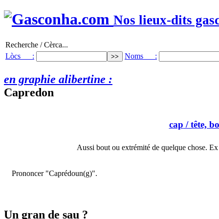
Nos lieux-dits gas
Recherche / Cèrca...
Lòcs :
Noms :
en graphie alibertine :
Capredon
cap
/ tête, b
Aussi bout ou extrémité de quelque chose. Ex 
Prononcer "Caprédoun(g)".
Un gran de sau ?