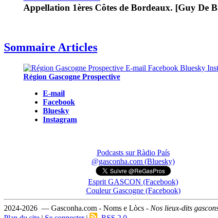
Appellation 1ères Côtes de Bordeaux. [Guy De B
Sommaire Articles
Région Gascogne Prospective
E-mail
Facebook
Bluesky
Instagram
Podcasts sur Ràdio País
@gasconha.com (Bluesky)
Esprit GASCON (Facebook)
Couleur Gascogne (Facebook)
2024-2026 — Gasconha.com - Noms e Lòcs -
Nos lieux-dits gascon
Plan du site
|
Se connecter
|
RSS 2.0