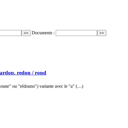
Documents :
 ardon, redon
/ rond
doune" ou "rédouno") variante avec le "a" (…)