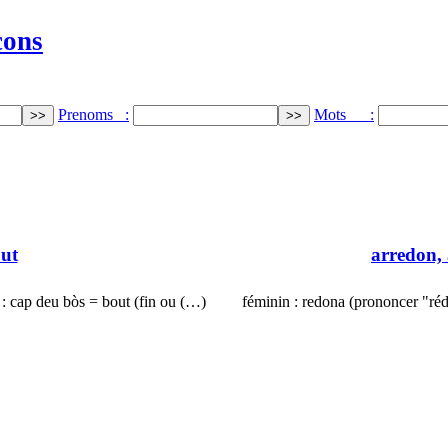
cons
Prenoms :
Mots :
out
arredon,
: cap deu bòs = bout (fin ou (…)
féminin : redona (prononcer "ré