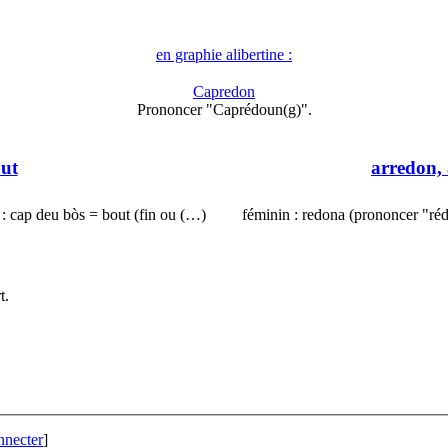
en graphie alibertine :
Capredon
Prononcer "Caprédoun(g)".
out
arredon,
: cap deu bòs = bout (fin ou (…)
féminin : redona (prononcer "ré
t.
nnecter
]