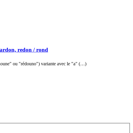
 ardon, redon
/ rond
doune" ou "rédouno") variante avec le "a" (…)