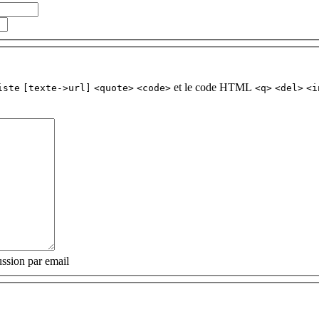
et le code HTML
iste
[texte->url]
<quote>
<code>
<q>
<del>
<i
ssion par email