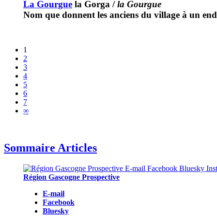
La Gourgue
la Gorga
/
la Gourgue
Nom que donnent les anciens du village à un end
1
2
3
4
5
6
7
∞
Sommaire Articles
Région Gascogne Prospective
E-mail
Facebook
Bluesky