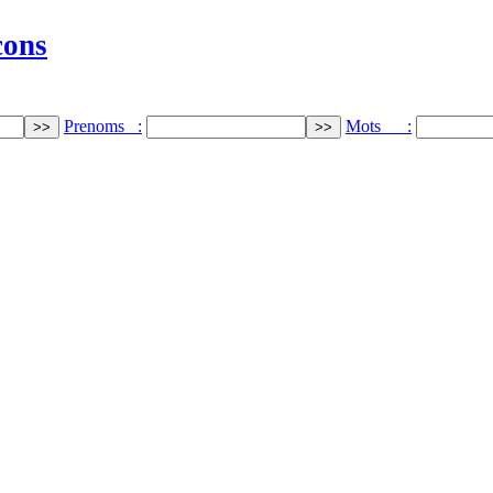
cons
Prenoms :
Mots :