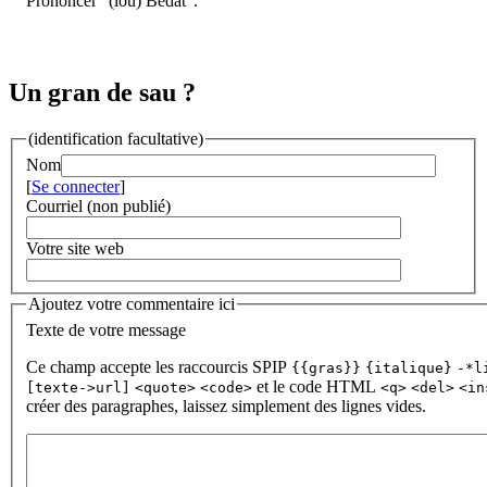
Prononcer "(lou) Bédat".
Un gran de sau ?
(identification facultative)
Nom
[
Se connecter
]
Courriel (non publié)
Votre site web
Ajoutez votre commentaire ici
Texte de votre message
Ce champ accepte les raccourcis SPIP
{{gras}}
{italique}
-*l
et le code HTML
[texte->url]
<quote>
<code>
<q>
<del>
<in
créer des paragraphes, laissez simplement des lignes vides.