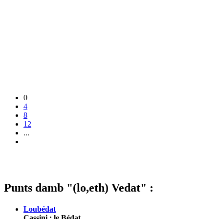
0
4
8
12
...
Punts damb "(lo,eth) Vedat" :
Loubédat
Cassini : le Bédat