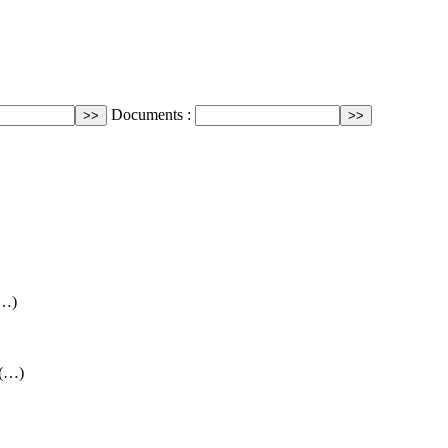
Documents :
(…)
 (…)