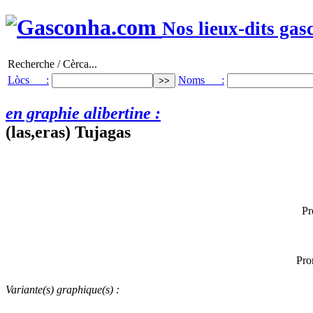
Nos lieux-dits gas
Recherche / Cèrca...
Lòcs :
Noms :
en graphie alibertine :
(las,eras) Tujagas
Pr
Pro
Variante(s) graphique(s) :