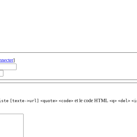
nnecter
]
et le code HTML
iste
[texte->url]
<quote>
<code>
<q>
<del>
<i