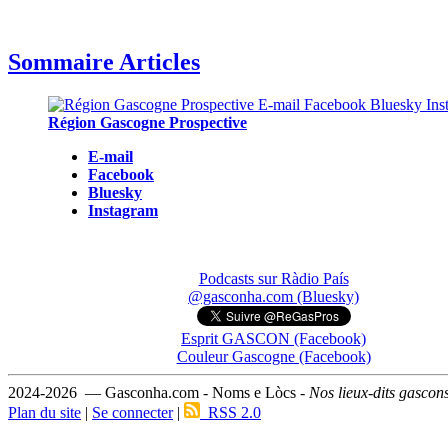
Sommaire Articles
Région Gascogne Prospective
E-mail
Facebook
Bluesky
Instagram
Podcasts sur Ràdio País
@gasconha.com (Bluesky)
Esprit GASCON (Facebook)
Couleur Gascogne (Facebook)
2024-2026 — Gasconha.com - Noms e Lòcs -
Nos lieux-dits gascon
Plan du site
|
Se connecter
|
RSS 2.0