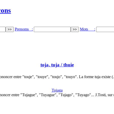
cons
Prenoms :
Mots :
toja, tuja
/ thuie
ononcer entre "touje", "touye", "toujo", "touyo". La forme tuja existe 
Tujaga
noncer entre "Tujague", "Tuyague", "Tujago", "Tuyago"... J.Tosti, sur